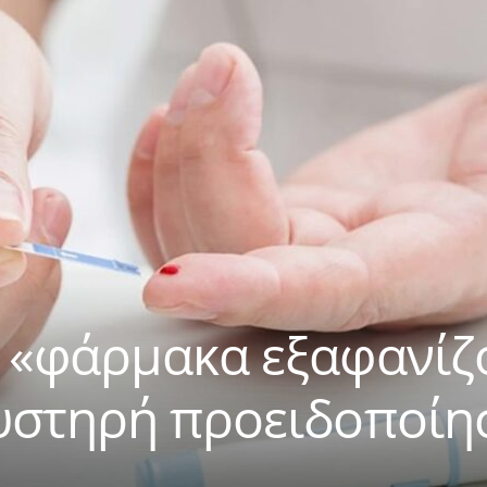
 «φάρμακα εξαφανίζ
υστηρή προειδοποίη