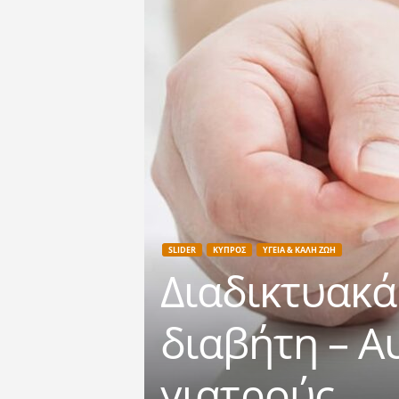
SLIDER
ΚΥΠΡΟΣ
ΥΓΕΙΑ & ΚΑΛΗ ΖΩΗ
Διαδικτυακά
διαβήτη – Α
γιατρούς