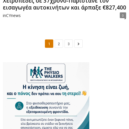
Χειροπέδες σε 37χρονο-Παρίστανε τον
εισαγωγέα αυτοκινήτων και άρπαξε €827,400
inCYnews
0
1
2
3