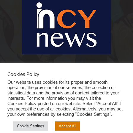
Ειδήσεις, κοινωνικά, οικονομικά, επιχειρηματικά και άλλα θέματα. Για να
είστε πραγματικά in cynews στην επικαιρότητα.
Cookies Policy
Our website uses cookies for its proper and smooth
operation, the provision of our services, the collection of
statistical data and the provision of content tailored to your
interests. For more information you may visit the
Cookies Policy
posted on our website. Select "Accept All" if
you accept the use of all cookies. Alternatively, you may set
your own preferences by selecting "Cookies Settings".
ΑΡΧΙΚΗ
ΕΙΔΗΣΕΙΣ
ΚΥΠΡΟΣ
ΚΟΣΜΟΣ
ΟΙΚΟΝΟΜΙΑ
VIRAL
ΑΠΟΨΗ
ΕΠΙΧΕΙΡΗΜΑΤΙΚΟ “iN”
ΤΕΧΝΟΛΟΓΙΑ
Cookie Settings
Accept All
© InCyNews.com 2025