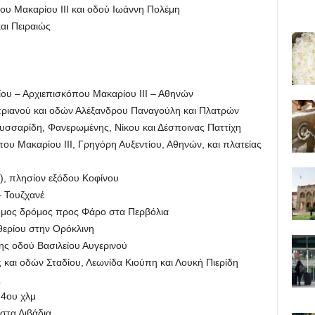
υ Μακαρίου ΙΙΙ και οδού Ιωάννη Πολέμη
αι Πειραιώς
υ – Αρχιεπισκόπου Μακαρίου ΙΙΙ – Αθηνών
ιανού και οδών Αλέξανδρου Παναγούλη και Πλατρών
σσαρίδη, Φανερωμένης, Νίκου και Δέσποινας Παττίχη
 Μακαρίου ΙΙΙ, Γρηγόρη Αυξεντίου, Αθηνών, και πλατείας
), πλησίον εξόδου Κοφίνου
 Τουζχανέ
υμος δρόμος προς Φάρο στα Περβόλια
θερίου στην Ορόκλινη
ς οδού Βασιλείου Αυγερινού
και οδών Σταδίου, Λεωνίδα Κιούπη και Λουκή Πιερίδη
ς
-4ου χλμ
στα Λιβάδια