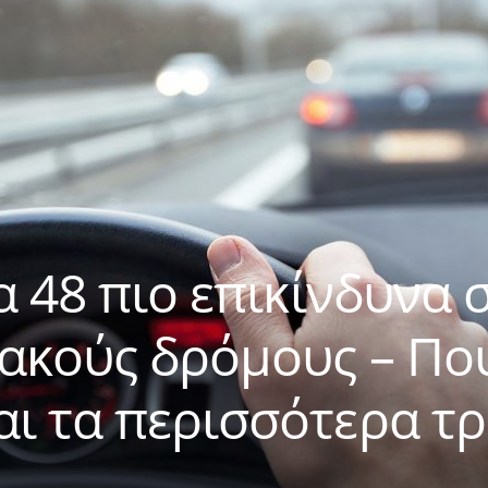
α 48 πιο επικίνδυνα 
ακούς δρόμους – Πο
ι τα περισσότερα τ