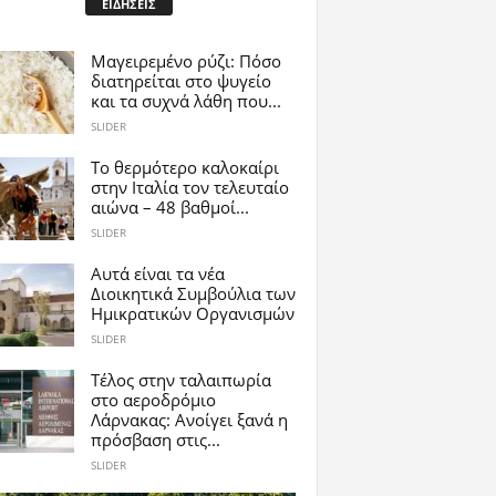
ΕΙΔΗΣΕΙΣ
Μαγειρεμένο ρύζι: Πόσο
διατηρείται στο ψυγείο
και τα συχνά λάθη που...
SLIDER
Το θερμότερο καλοκαίρι
στην Ιταλία τον τελευταίο
αιώνα – 48 βαθμοί...
SLIDER
Αυτά είναι τα νέα
Διοικητικά Συμβούλια των
Ημικρατικών Οργανισμών
SLIDER
Tέλος στην ταλαιπωρία
στο αεροδρόμιο
Λάρνακας: Ανοίγει ξανά η
πρόσβαση στις...
SLIDER