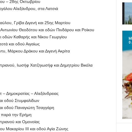
ου – 28ης Οκτωβρίου
γάλου Αλεξάνδρου, στα Λατσιά
λου, Γρίβα Διγενή και 25ης Μαρτίου
Αντωνίου Θεοδότου και οδών Πινδάρου και Ροίκου
 οδών Καθαρής και Νίκου Γεωργίου
τά και οδού Αιγαίως
υ, Μάρκου Δράκου και Διγενή Ακρίτα
ιανού, Ιωσήφ Χατζηιωσήφ και Δημητρίου Βικέλα
– Δημοκρατίας – Αλεξάνδρειας
αι οδού Στυμφαλίδων
αι οδού Παναγιώτη Τσαγγάρη
 παρά την Ερήμη
ριανού και Ομονοίας
υ Μακαρίου ΙΙΙ και οδού Αγία Ζώνης