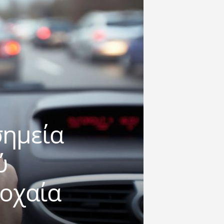
σημεία
ύ
ροχαία