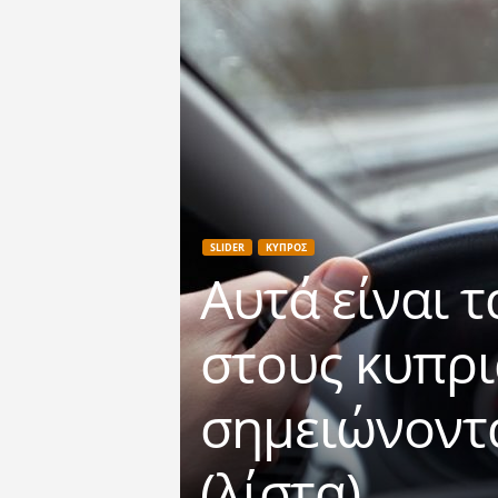
SLIDER
ΚΥΠΡΟΣ
Αυτά είναι τ
στους κυπρι
σημειώνοντα
(λίστα)