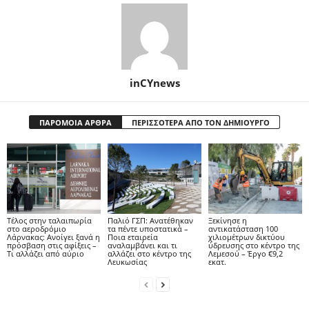
inCYnews
ΠΑΡΟΜΟΙΑ ΑΡΘΡΑ
ΠΕΡΙΣΣΟΤΕΡΑ ΑΠΟ ΤΟΝ ΔΗΜΙΟΥΡΓΟ
Tέλος στην ταλαιπωρία
Παλιό ΓΣΠ: Ανατέθηκαν
Ξεκίνησε η
στο αεροδρόμιο
τα πέντε υποστατικά –
αντικατάσταση 100
Λάρνακας: Ανοίγει ξανά η
Ποια εταιρεία
χιλιομέτρων δικτύου
πρόσβαση στις αφίξεις –
αναλαμβάνει και τι
ύδρευσης στο κέντρο της
Τι αλλάζει από αύριο
αλλάζει στο κέντρο της
Λεμεσού – Έργο €9,2
Λευκωσίας
εκατ.