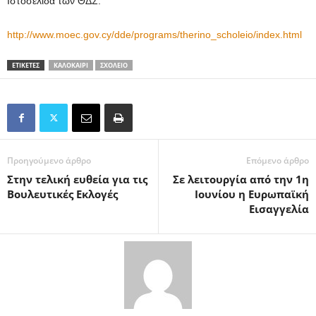
Ιστοσελίδα των ΘΔΣ:
http://www.moec.gov.cy/dde/programs/therino_scholeio/index.html
ΕΤΙΚΕΤΕΣ
ΚΑΛΟΚΑΊΡΙ
ΣΧΟΛΕΊΟ
Προηγούμενο άρθρο
Επόμενο άρθρο
Στην τελική ευθεία για τις
Σε λειτουργία από την 1η
Βουλευτικές Εκλογές
Ιουνίου η Ευρωπαϊκή
Εισαγγελία