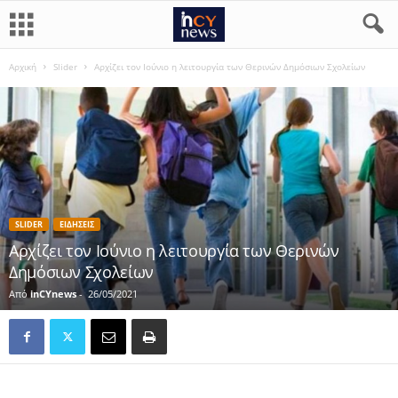
Αρχική
Slider
Αρχίζει τον Ιούνιο η λειτουργία των Θερινών Δημόσιων Σχολείων
SLIDER
ΕΙΔΗΣΕΙΣ
Αρχίζει τον Ιούνιο η λειτουργία των Θερινών
Δημόσιων Σχολείων
Από
inCYnews
-
26/05/2021