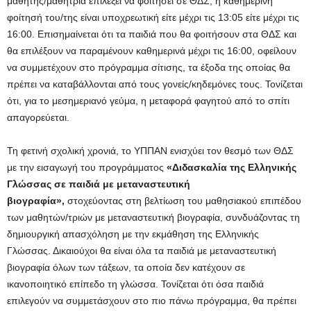
μαθητής/μαθήτρια επιλέξει να φοιτήσει σε ΘΔΣ, η καθημερινή
φοίτησή του/της είναι υποχρεωτική είτε μέχρι τις 13:05 είτε μέχρι τις
16:00. Επισημαίνεται ότι τα παιδιά που θα φοιτήσουν στα ΘΔΣ και
θα επιλέξουν να παραμένουν καθημερινά μέχρι τις 16:00, οφείλουν
να συμμετέχουν στο πρόγραμμα σίτισης, τα έξοδα της οποίας θα
πρέπει να καταβάλλονται από τους γονείς/κηδεμόνες τους. Τονίζεται
ότι, για το μεσημεριανό γεύμα, η μεταφορά φαγητού από το σπίτι
απαγορεύεται.
Τη φετινή σχολική χρονιά, το ΥΠΠΑΝ ενισχύει τον θεσμό των ΘΔΣ
με την εισαγωγή του προγράμματος
«Διδασκαλία της Ελληνικής
Γλώσσας σε παιδιά με μεταναστευτική
βιογραφία»,
στοχεύοντας στη βελτίωση του μαθησιακού επιπέδου
των μαθητών/τριών με μεταναστευτική βιογραφία, συνδυάζοντας τη
δημιουργική απασχόληση με την εκμάθηση της Ελληνικής
Γλώσσας. Δικαιούχοι θα είναι όλα τα παιδιά με μεταναστευτική
βιογραφία όλων των τάξεων, τα οποία δεν κατέχουν σε
ικανοποιητικό επίπεδο τη γλώσσα. Τονίζεται ότι όσα παιδιά
επιλεγούν να συμμετάσχουν στο πιο πάνω πρόγραμμα, θα πρέπει