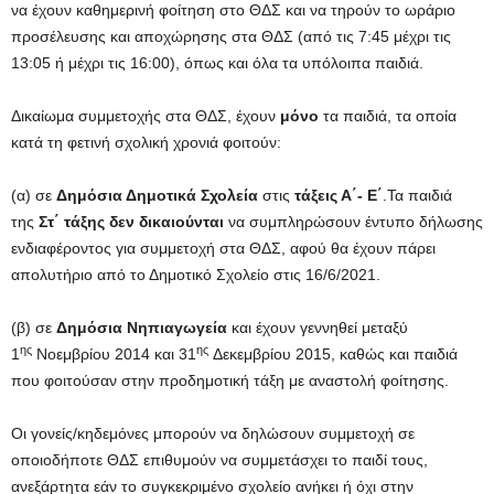
να έχουν καθημερινή φοίτηση στο ΘΔΣ και να τηρούν το ωράριο
προσέλευσης και αποχώρησης στα ΘΔΣ (από τις 7:45 μέχρι τις
13:05 ή μέχρι τις 16:00), όπως και όλα τα υπόλοιπα παιδιά.
Δικαίωμα συμμετοχής στα ΘΔΣ, έχουν
μόνο
τα παιδιά, τα οποία
κατά τη φετινή σχολική χρονιά φοιτούν:
(α) σε
Δημόσια Δημοτικά Σχολεία
στις
τάξεις Α΄- Ε΄
.Τα παιδιά
της
Στ΄ τάξης
δεν δικαιούνται
να συμπληρώσουν έντυπο δήλωσης
ενδιαφέροντος για συμμετοχή στα ΘΔΣ, αφού θα έχουν πάρει
απολυτήριο από το Δημοτικό Σχολείο στις 16/6/2021.
(β) σε
Δημόσια Νηπιαγωγεία
και έχουν γεννηθεί μεταξύ
ης
ης
1
Νοεμβρίου 2014 και 31
Δεκεμβρίου 2015, καθώς και παιδιά
που φοιτούσαν στην προδημοτική τάξη με αναστολή φοίτησης.
Οι γονείς/κηδεμόνες μπορούν να δηλώσουν συμμετοχή σε
οποιοδήποτε ΘΔΣ επιθυμούν να συμμετάσχει το παιδί τους,
ανεξάρτητα εάν το συγκεκριμένο σχολείο ανήκει ή όχι στην