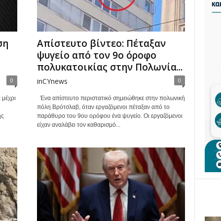
ση
Απίστευτο βίντεο: Πέταξαν
ψυγείο από τον 9ο όροφο
πολυκατοικίας στην Πολωνία...
0
inCYnews
0
 μέχρι
Ένα απίστευτο περιστατικό σημειώθηκε στην πολωνική
πόλη Βρότσλαβ, όταν εργαζόμενοι πέταξαν από το
ης
παράθυρο του 9ου ορόφου ένα ψυγείο. Οι εργαζόμενοι
είχαν αναλάβει τον καθαρισμό...