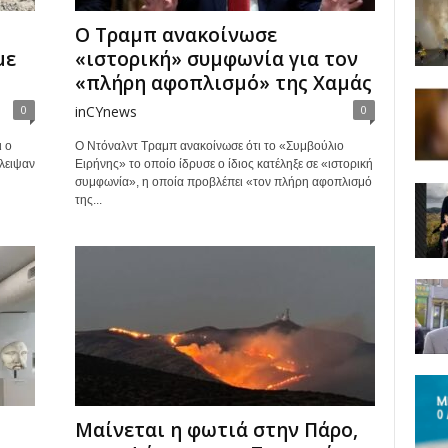
Ο Τραμπ ανακοίνωσε
με
«ιστορική» συμφωνία για τον
«πλήρη αφοπλισμό» της Χαμάς
0
inCYnews
0
ι ο
Ο Ντόναλντ Τραμπ ανακοίνωσε ότι το «Συμβούλιο
έλειψαν
Ειρήνης» το οποίο ίδρυσε ο ίδιος κατέληξε σε «ιστορική
συμφωνία», η οποία προβλέπει «τον πλήρη αφοπλισμό
της...
Μαίνεται η φωτιά στην Πάρο,