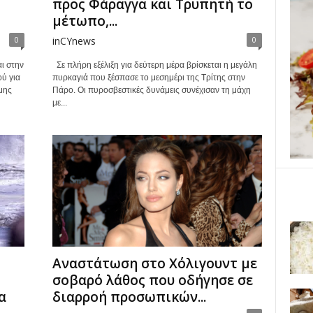
προς Φάραγγα και Τρυπητή το
μέτωπο,...
0
inCYnews
0
ι στην
Σε πλήρη εξέλιξη για δεύτερη μέρα βρίσκεται η μεγάλη
ύ για
πυρκαγιά που ξέσπασε το μεσημέρι της Τρίτης στην
μης
Πάρο. Οι πυροσβεστικές δυνάμεις συνέχισαν τη μάχη
με...
Αναστάτωση στο Χόλιγουντ με
σοβαρό λάθος που οδήγησε σε
α
διαρροή προσωπικών...