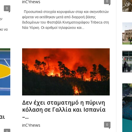
inCYnews
0
0
Προσωπικά στοιχεία κορυφαίων σταρ και σκηνοθετών
φέρεται να εκτέθηκαν μετά από διαρροή βάσης
ην
δεδομένων του Φεστιβάλ Κινηματογράφου Tribeca στη
Νέα Υόρκη. Οι αριθμοί τηλεφώνου και...
κε να
Δεν έχει σταματημό η πύρινη
κόλαση σε Γαλλία και Ισπανία
αι
–...
inCYnews
0
0