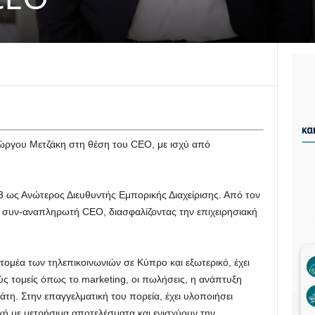
Γιώργου Μετζάκη στη θέση του CEO, με ισχύ από
3 ως Ανώτερος Διευθυντής Εμπορικής Διαχείρισης. Από τον
 συν-αναπληρωτή CEO, διασφαλίζοντας την επιχειρησιακή
 τομέα των τηλεπικοινωνιών σε Κύπρο και εξωτερικό, έχει
ύς τομείς όπως το marketing, οι πωλήσεις, η ανάπτυξη
λάτη. Στην επαγγελματική του πορεία, έχει υλοποιήσει
ή με μετρήσιμα αποτελέσματα και ενισχύουν την