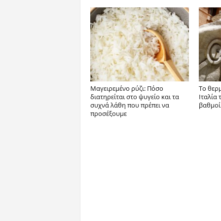
Μαγειρεμένο ρύζι: Πόσο
Το θερ
διατηρείται στο ψυγείο και τα
Ιταλία 
συχνά λάθη που πρέπει να
βαθμοί
προσέξουμε