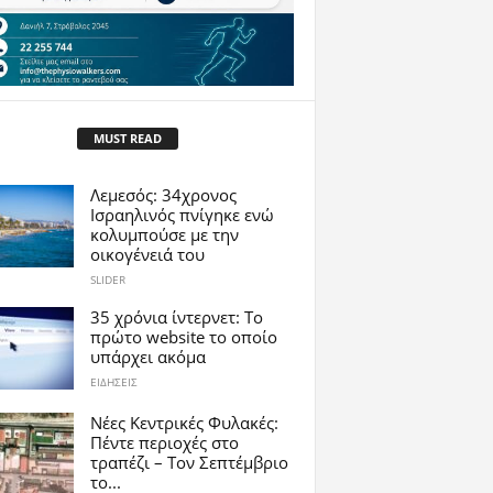
MUST READ
Λεμεσός: 34χρονος
Ισραηλινός πνίγηκε ενώ
κολυμπούσε με την
οικογένειά του
SLIDER
35 χρόνια ίντερνετ: Το
πρώτο website το οποίο
υπάρχει ακόμα
ΕΙΔΗΣΕΙΣ
Νέες Κεντρικές Φυλακές:
Πέντε περιοχές στο
τραπέζι – Τον Σεπτέμβριο
το...