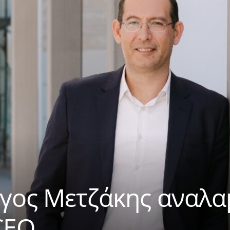
ργος Μετζάκης αναλα
CEO