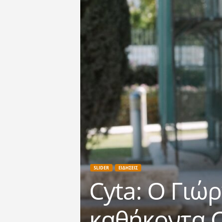
SLIDER
ΕΙΔΗΣΕΙΣ
Cyta: Ο Γιώ
καθήκοντα 