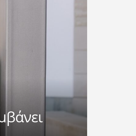
μβάνει