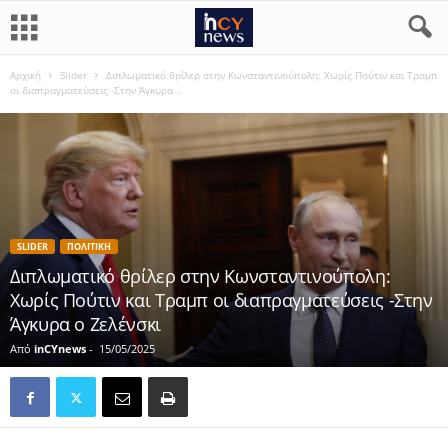
Αρχική
Slider
Διπλωματικό θρίλερ στην Κωνσταντινούπολη: Χωρίς Πούτιν και Τραμπ
οι διαπραγματεύσεις -Στην Άγκυρα...
SLIDER
ΠΟΛΙΤΙΚΗ
Διπλωματικό θρίλερ στην Κωνσταντινούπολη:
Χωρίς Πούτιν και Τραμπ οι διαπραγματεύσεις -Στην
Άγκυρα ο Ζελένσκι
Από
inCYnews
-
15/05/2025