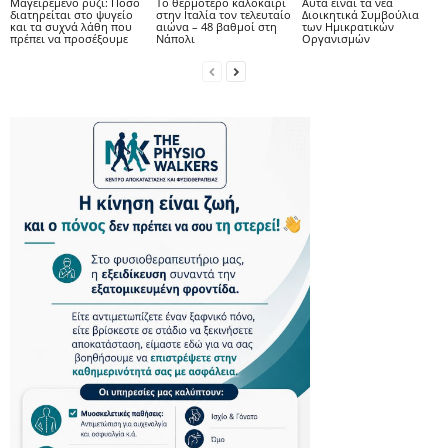
Μαγειρεμένο ρύζι: Πόσο
Το θερμότερο καλοκαίρι
Αυτά είναι τα νέα
διατηρείται στο ψυγείο
στην Ιταλία τον τελευταίο
Διοικητικά Συμβούλια
και τα συχνά λάθη που
αιώνα – 48 βαθμοί στη
των Ημικρατικών
πρέπει να προσέξουμε
Νάπολι
Οργανισμών