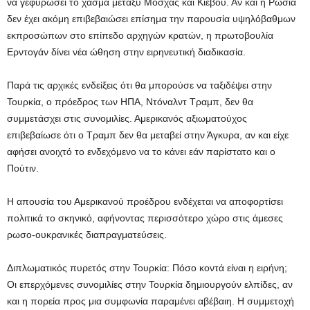
να γεφυρώσει το χάσμα μεταξύ Μόσχας και Κιέβου. Αν και η Ρωσία
δεν έχει ακόμη επιβεβαιώσει επίσημα την παρουσία υψηλόβαθμων
εκπροσώπων στο επίπεδο αρχηγών κρατών, η πρωτοβουλία
Ερντογάν δίνει νέα ώθηση στην ειρηνευτική διαδικασία.
Παρά τις αρχικές ενδείξεις ότι θα μπορούσε να ταξιδέψει στην
Τουρκία, ο πρόεδρος των ΗΠΑ, Ντόναλντ Τραμπ, δεν θα
συμμετάσχει στις συνομιλίες. Αμερικανός αξιωματούχος
επιβεβαίωσε ότι ο Τραμπ δεν θα μεταβεί στην Άγκυρα, αν και είχε
αφήσει ανοιχτό το ενδεχόμενο να το κάνει εάν παρίστατο και ο
Πούτιν.
Η απουσία του Αμερικανού προέδρου ενδέχεται να αποφορτίσει
πολιτικά το σκηνικό, αφήνοντας περισσότερο χώρο στις άμεσες
ρωσο-ουκρανικές διαπραγματεύσεις.
Διπλωματικός πυρετός στην Τουρκία: Πόσο κοντά είναι η ειρήνη;
Οι επερχόμενες συνομιλίες στην Τουρκία δημιουργούν ελπίδες, αν
και η πορεία προς μια συμφωνία παραμένει αβέβαιη. Η συμμετοχή