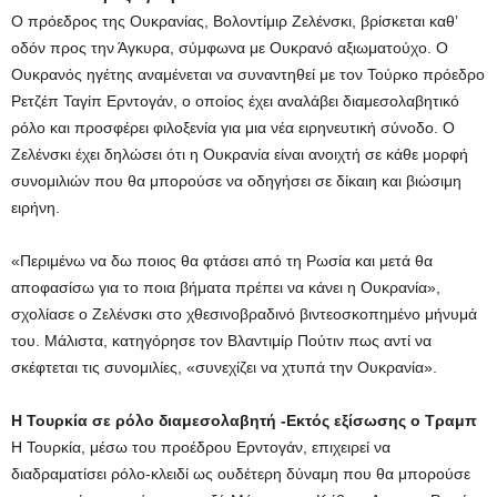
Ο πρόεδρος της Ουκρανίας, Βολοντίμιρ Ζελένσκι, βρίσκεται καθ’
οδόν προς την Άγκυρα, σύμφωνα με Ουκρανό αξιωματούχο. Ο
Ουκρανός ηγέτης αναμένεται να συναντηθεί με τον Τούρκο πρόεδρο
Ρετζέπ Ταγίπ Ερντογάν, ο οποίος έχει αναλάβει διαμεσολαβητικό
ρόλο και προσφέρει φιλοξενία για μια νέα ειρηνευτική σύνοδο. Ο
Ζελένσκι έχει δηλώσει ότι η Ουκρανία είναι ανοιχτή σε κάθε μορφή
συνομιλιών που θα μπορούσε να οδηγήσει σε δίκαιη και βιώσιμη
ειρήνη.
«Περιμένω να δω ποιος θα φτάσει από τη Ρωσία και μετά θα
αποφασίσω για το ποια βήματα πρέπει να κάνει η Ουκρανία»,
σχολίασε ο Ζελένσκι στο χθεσινοβραδινό βιντεοσκοπημένο μήνυμά
του. Μάλιστα, κατηγόρησε τον Βλαντιμίρ Πούτιν πως αντί να
σκέφτεται τις συνομιλίες, «συνεχίζει να χτυπά την Ουκρανία».
Η Τουρκία σε ρόλο διαμεσολαβητή -Εκτός εξίσωσης ο Τραμπ
Η Τουρκία, μέσω του προέδρου Ερντογάν, επιχειρεί να
διαδραματίσει ρόλο-κλειδί ως ουδέτερη δύναμη που θα μπορούσε