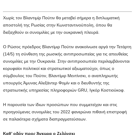
Χωρίς τον Βλαντιμίρ Πούτιν θα μεταβεί σήμερα η διπλωματική
αποστολή της Ρωσίας στην Κωνσταντινούπολη, όπου θα
διεξαχθούν οι συνομιλίες με την ουκρανική πλευρά.
Ο Ρώσος πρόεδρος Βλαντίμιρ Πούτιν ανακοίνωσε αργά την Τετάρτη
(14/5) τη σύνθεση της ρωσικής αντιπροσωπείας για τις απευθείας
συνομιλίες με την Ουκρανία. Στην αντιπροσωπεία περιλαμβάνονται
κορυφαίοι πολιτικοί και στρατιωτικοί αξιωματούχοι, όπως ο
σύμβουλος του Πούτιν, Βλαντίμιρ Μεντίνσκι, ο αναπληρωτής
υπουργός Άμυνας Αλεξάντερ Φομίν και ο διευθυντής της
στρατιωτικής υπηρεσίας πληροφοριών GRU, Ιγκόρ Κοστιούκοφ.
Η παρουσία των ίδιων προσώπων που συμμετείχαν και στις
προηγούμενες συνομιλίες του 2022 φανερώνει πιθανή επιστροφή
σε παλαιότερα σχήματα διαπραγματεύσεων.
Καθ’ οδόν προς Άγκυρα ο Ζελένσκι