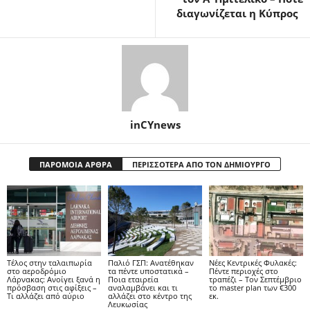
διαγωνίζεται η Κύπρος
inCYnews
ΠΑΡΟΜΟΙΑ ΑΡΘΡΑ
ΠΕΡΙΣΣΟΤΕΡΑ ΑΠΟ ΤΟΝ ΔΗΜΙΟΥΡΓΟ
Tέλος στην ταλαιπωρία
Παλιό ΓΣΠ: Ανατέθηκαν
Νέες Κεντρικές Φυλακές:
στο αεροδρόμιο
τα πέντε υποστατικά –
Πέντε περιοχές στο
Λάρνακας: Ανοίγει ξανά η
Ποια εταιρεία
τραπέζι – Τον Σεπτέμβριο
πρόσβαση στις αφίξεις –
αναλαμβάνει και τι
το master plan των €300
Τι αλλάζει από αύριο
αλλάζει στο κέντρο της
εκ.
Λευκωσίας