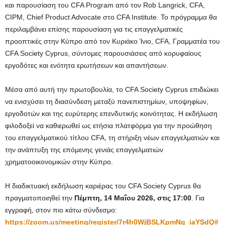
και παρουσίαση του CFA Program από τον Rob Langrick, CFA,
CIPM, Chief Product Advocate στο CFA Institute. Το πρόγραμμα θα
περιλαμβάνει επίσης παρουσίαση για τις επαγγελματικές
προοπτικές στην Κύπρο από τον Κυριάκο Ίνιο, CFA, Γραμματέα του
CFA Society Cyprus, σύντομες παρουσιάσεις από κορυφαίους
εργοδότες και ενότητα ερωτήσεων και απαντήσεων.
Μέσα από αυτή την πρωτοβουλία, το CFA Society Cyprus επιδιώκει
να ενισχύσει τη διασύνδεση μεταξύ πανεπιστημίων, υποψηφίων,
εργοδοτών και της ευρύτερης επενδυτικής κοινότητας. Η εκδήλωση
φιλοδοξεί να καθιερωθεί ως ετήσια πλατφόρμα για την προώθηση
του επαγγελματικού τίτλου CFA, τη στήριξη νέων επαγγελματιών και
την ανάπτυξη της επόμενης γενιάς επαγγελματιών
χρηματοοικονομικών στην Κύπρο.
Η διαδικτυακή εκδήλωση καριέρας του CFA Society Cyprus θα
πραγματοποιηθεί την
Πέμπτη, 14 Μαΐου 2026, στις 17:00
. Για
εγγραφή, στον πιο κάτω σύνδεσμο:
https://zoom.us/meeting/register/7r4h0WjBSLKpmNg_iaYSdQ#