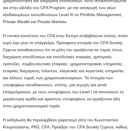
χρηματοδότηση και διαχείριση επενδύσεων. Αυτό αντικατοπτρίζεται
και στην εξέλιξη του CFA Program, με την εισαγωγή των νέων
εξειδικευμένων κατευθύνσεων Level III σε Portfolio Management,
Private Wealth και Private Markets.
Η τοπική κοινότητα του CFA στην Κύπρο επιβεβαιώνει επίσης πόσο
ευρύ έχει γίνει το επάγγελμα. Πρόσφατα στοιχεία του CFA Society
Cyprus καταδεικνύουν ότι τα μέλη του εργάζονται σε τομείς όπως
διαχείριση επενδύσεων και επενδυτικές εταιρείες, εμπορικές
τράπεζες, συμβουλευτικές εταιρείες, χρηματιστηριακές υπηρεσίες,
εταιρείες διαχείρισης πλούτου, ελεγκτικές και λογιστικές υπηρεσίες
και άλλους τομείς των χρηματοοικονομικών. Τα στοιχεία των
υποψηφίων καταδεικνύουν, επίσης, μια ισχυρή νέα γενιά
επαγγελματιών, με τους υποψήφιους του Level I να αποτελούν τη
μεγαλύτερη ομάδα και αρκετούς υποψηφίους να εργάζονται ήδη
στον χρηματοοικονομικό τομέα.
Η εκδήλωση θα περιλαμβάνει χαιρετισμό από τον Κωνσταντίνο
Κουρούγιαννη, PhD, CFA, Πρόεδρο του CFA Society Cyprus, καθώς