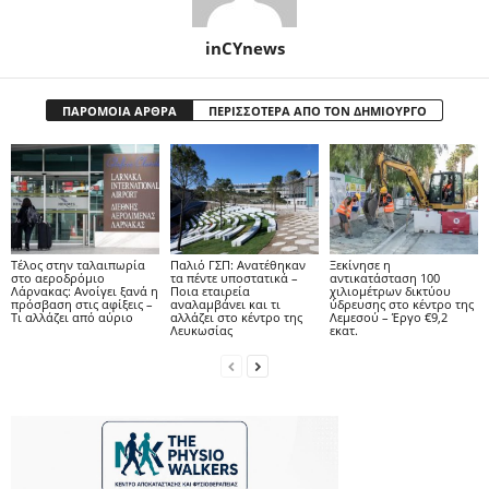
inCYnews
ΠΑΡΟΜΟΙΑ ΑΡΘΡΑ
ΠΕΡΙΣΣΟΤΕΡΑ ΑΠΟ ΤΟΝ ΔΗΜΙΟΥΡΓΟ
Tέλος στην ταλαιπωρία
Παλιό ΓΣΠ: Ανατέθηκαν
Ξεκίνησε η
στο αεροδρόμιο
τα πέντε υποστατικά –
αντικατάσταση 100
Λάρνακας: Ανοίγει ξανά η
Ποια εταιρεία
χιλιομέτρων δικτύου
πρόσβαση στις αφίξεις –
αναλαμβάνει και τι
ύδρευσης στο κέντρο της
Τι αλλάζει από αύριο
αλλάζει στο κέντρο της
Λεμεσού – Έργο €9,2
Λευκωσίας
εκατ.