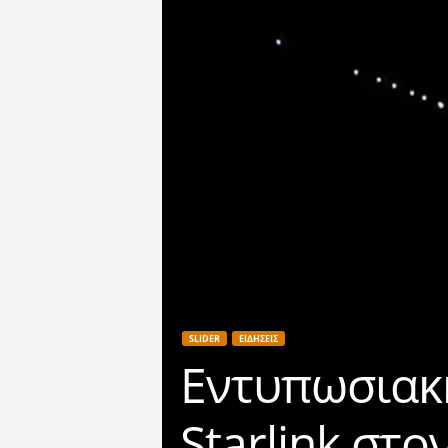
SLIDER
ΕΙΔΗΣΕΙΣ
Eντυπωσιακ
Starlink στ