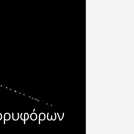
δορυφόρων