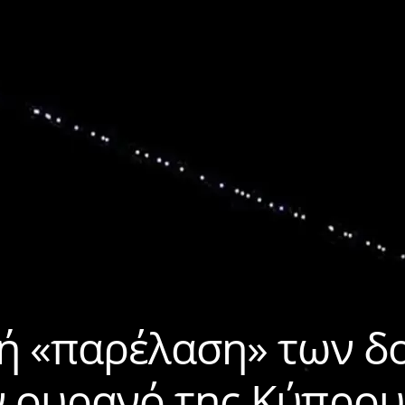
ή «παρέλαση» των 
ον ουρανό της Κύπρου