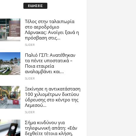
ΕΙΔΗΣΕΙΣ
Tέλος στην ταλαιπωρία
στο αεροδρόμιο
Λάρνακας: Ανοίγει ξανά η
πρόσβαση στις...
SLIDER
Παλιό ΓΣΠ: Ανατέθηκαν
τα πέντε υποστατικά –
Ποια εταιρεία
αναλαμβάνει και...
SLIDER
Ξεκίνησε η αντικατάσταση
100 χιλιομέτρων δικτύου
ύδρευσης στο κέντρο της
Λεμεσού...
SLIDER
Σήμα κινδύνου για
τηλεφωνική απάτη: «Εάν
δεχθείτε τέτοια κλήση,