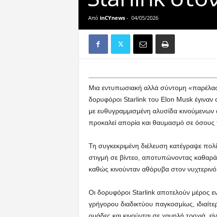
Από
inCYnews
-
04/05/2026
Μια εντυπωσιακή αλλά σύντομη «παρέλασ
δορυφόροι Starlink του Elon Musk έγιναν 
με ευθυγραμμισμένη αλυσίδα κινούμενων α
προκαλεί απορία και θαυμασμό σε όσους τ
Τη συγκεκριμένη διέλευση κατέγραψε πολ
στιγμή σε βίντεο, αποτυπώνοντας καθαρά
καθώς κινούνταν αθόρυβα στον νυχτερινό
Οι δορυφόροι Starlink αποτελούν μέρος ε
γρήγορου διαδικτύου παγκοσμίως, ιδιαίτε
ομάδες και κινούνται σε χαμηλή τροχιά, εί