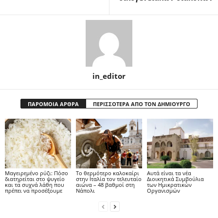
in_editor
ΠΑΡΟΜΟΙΑ ΑΡΘΡΑ
ΠΕΡΙΣΣΟΤΕΡΑ ΑΠΟ ΤΟΝ ΔΗΜΙΟΥΡΓΟ
Μαγειρεμένο ρύζι: Πόσο
Το θερμότερο καλοκαίρι
Αυτά είναι τα νέα
διατηρείται στο ψυγείο
στην Ιταλία τον τελευταίο
Διοικητικά Συμβούλια
και τα συχνά λάθη που
αιώνα – 48 βαθμοί στη
των Ημικρατικών
πρέπει να προσέξουμε
Νάπολι
Οργανισμών