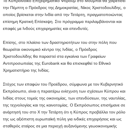
Το Κυπροϊνδικό Επιχειρηματικό Φόρουμ στο Μουμπάι θα χαιρετίσει
την Πέμπτη ο Πρόεδρος της Δημοκρατίας, Νίκος Χριστοδουλίδης, ο
οποίος βρίσκεται στην Ινδία από την Τετάρτη, πραγματοποιώντας
επίσημη Κρατική Επίσκεψη. Στο πρόγραμμα περιλαμβάνονται και
επαφές με Ινδούς επιχειρηματίες και επενδυτές.
Επίσης, στο πλαίσιο των δραστηριοτήτων του στην πόλη που
θεωρείται οικονομικό κέντρο της Ινδίας, ο Πρόεδρος
Χριστοδουλίδης θα παραστεί στα εγκαίνια των Γραφείων
Αντιπροσωπείας της Eurobank και θα επισκεφθεί το Εθνικό
Χρηματιστήριο της Ινδίας.
Στόχος των επαφών του Προέδρου, σύμφωνα με τον Κυβερνητικό
Εκπρόσωπο, είναι η περαιτέρω ενίσχυση των σχέσεων Κύπρου και
Ινδίας στους τομείς της οικονομίας, των επενδύσεων, της ναυτιλίας,
της τεχνολογίας και της καινοτομίας. Ο Εκπρόσωπος επισήμανε σε
ανάρτησή του στο Χ την Τετάρτη ότι η Κύπρος προβάλλει τον ρόλο
της ως αξιόπιστη ευρωπαϊκή πύλη για ινδικές επιχειρήσεις και ως
σταθερός εταίρος σε μια περιοχή αυξανόμενης γεωοικονομικής