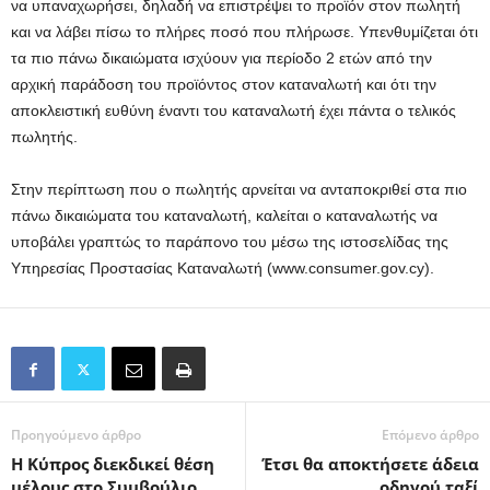
να υπαναχωρήσει, δηλαδή να επιστρέψει το προϊόν στον πωλητή
και να λάβει πίσω το πλήρες ποσό που πλήρωσε. Υπενθυμίζεται ότι
τα πιο πάνω δικαιώματα ισχύουν για περίοδο 2 ετών από την
αρχική παράδοση του προϊόντος στον καταναλωτή και ότι την
αποκλειστική ευθύνη έναντι του καταναλωτή έχει πάντα ο τελικός
πωλητής.
Στην περίπτωση που ο πωλητής αρνείται να ανταποκριθεί στα πιο
πάνω δικαιώματα του καταναλωτή, καλείται ο καταναλωτής να
υποβάλει γραπτώς το παράπονο του μέσω της ιστοσελίδας της
Υπηρεσίας Προστασίας Καταναλωτή (www.consumer.gov.cy).
Προηγούμενο άρθρο
Επόμενο άρθρο
H Kύπρος διεκδικεί θέση
Έτσι θα αποκτήσετε άδεια
μέλους στο Συμβούλιο
οδηγού ταξί