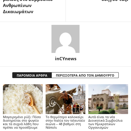
Ανθρωπίνων
Δικαιωμάτων
inCYnews
ΠΑΡΟΜΟΙΑ ΑΡΘΡΑ
ΠΕΡΙΣΣΟΤΕΡΑ ΑΠΟ ΤΟΝ ΔΗΜΙΟΥΡΓΟ
Μαγειρεμένο ρύζι: Πόσο
Το θερμότερο καλοκαίρι
Αυτά είναι τα νέα
διατηρείται στο ψυγείο
στην Ιταλία τον τελευταίο
Διοικητικά Συμβούλια
και τα συχνά λάθη που
αιώνα – 48 βαθμοί στη
των Ημικρατικών
πρέπει να προσέξουμε
Νάπολι
Οργανισμών