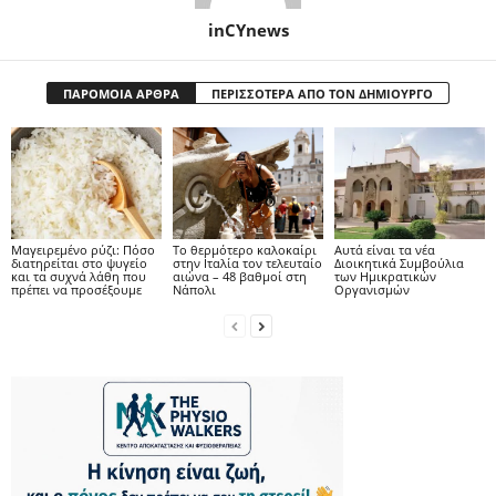
inCYnews
ΠΑΡΟΜΟΙΑ ΑΡΘΡΑ
ΠΕΡΙΣΣΟΤΕΡΑ ΑΠΟ ΤΟΝ ΔΗΜΙΟΥΡΓΟ
Μαγειρεμένο ρύζι: Πόσο
Το θερμότερο καλοκαίρι
Αυτά είναι τα νέα
διατηρείται στο ψυγείο
στην Ιταλία τον τελευταίο
Διοικητικά Συμβούλια
και τα συχνά λάθη που
αιώνα – 48 βαθμοί στη
των Ημικρατικών
πρέπει να προσέξουμε
Νάπολι
Οργανισμών