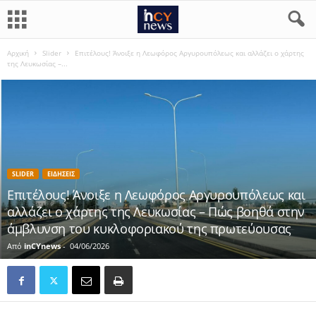
Αρχική
Slider
Επιτέλους! Άνοιξε η Λεωφόρος Αργυρουπόλεως και αλλάζει ο χάρτης
της Λευκωσίας –...
SLIDER
ΕΙΔΗΣΕΙΣ
Επιτέλους! Άνοιξε η Λεωφόρος Αργυρουπόλεως και
αλλάζει ο χάρτης της Λευκωσίας – Πώς βοηθά στην
άμβλυνση του κυκλοφοριακού της πρωτεύουσας
Από
inCYnews
-
04/06/2026