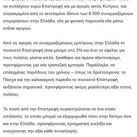
να συλλέγουν ευρώ €πιστροφή και με αγορές εκτός Κύπρου, και
συγκεκριμένα από το εκτεταμένο δίκτυο των 8.500 συνεργαζόμενων
επιχειρήσεων στην Ελλάδα, είτε με φυσική παρουσία είτε μέσω
online αγορών.
Από τις αγορές σε συνεργαζόμενους εμπόρους στην Ελλάδα το
ποσοστό €πιστροφή είναι μόνιμο στο 2% και έτσι το όφελος για
τους πελάτες γίνεται απλό, ξεκάθαρο και άμεσα αξιοποιήσιμο,
προσφέροντας μια νέα τραπεζική εμπειρία. Παράλληλα, σε
επιλεγμένες περιόδους του χρόνου – όπως τα Χριστούγεννα, το
Πάσχα και την καλοκαιρινή περίοδο το ποσοστό €πιστροφή
αυξάνεται σημαντικά, προσφέροντας ακόμη μεγαλύτερη αξία στους
πελάτες.
Το ποσό από την €πιστροφή συγκεντρώνεται σε ένα ενιαίο
υπόλοιπο, το οποίο μπορεί να εξαργυρωθεί τόσο στην Κύπρο όσο
και στην Ελλάδα, προσφέροντας πραγματική ευελιξία και
ενισχύοντας την αξία κάθε συναλλαγής.