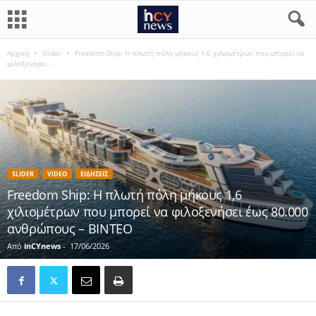
Αρχική
Slider
Freedom Ship: Η πλωτή πόλη μήκους 1,6 χιλιομέτρων που μπορεί να
φιλοξενήσει...
SLIDER
VIDEO
ΕΙΔΗΣΕΙΣ
Freedom Ship: Η πλωτή πόλη μήκους 1,6
χιλιομέτρων που μπορεί να φιλοξενήσει έως 80.000
ανθρώπους – BINTEO
Από
inCYnews
-
17/06/2026