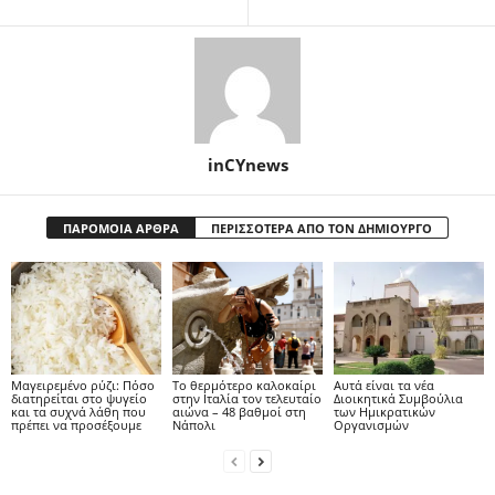
inCYnews
ΠΑΡΟΜΟΙΑ ΑΡΘΡΑ
ΠΕΡΙΣΣΟΤΕΡΑ ΑΠΟ ΤΟΝ ΔΗΜΙΟΥΡΓΟ
Μαγειρεμένο ρύζι: Πόσο
Το θερμότερο καλοκαίρι
Αυτά είναι τα νέα
διατηρείται στο ψυγείο
στην Ιταλία τον τελευταίο
Διοικητικά Συμβούλια
και τα συχνά λάθη που
αιώνα – 48 βαθμοί στη
των Ημικρατικών
πρέπει να προσέξουμε
Νάπολι
Οργανισμών