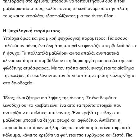
τηλεόραση στο κρεβάτι, μπορούν να τοποθετήσουν δύο ή τρία
μαξιλάρια πίσω τους, καλύπτοντας το κενό ανάμεσα στην πλάτη
τους και το κεφαλάρι, εξασφαλίζοντας μια πιο άνετη θέση.
Η ψυχολογική παράμετρος
Υπάρχει όμως και μια μικρή ψυχολογική παράμετρος. Για όσους
ταξιδεύουν μόνοι, ένα δωμάτιο μπορεί να φαντάζει υπερβολικά άδειο
ή ήσυχο. Τα πολλαπλά μαξιλάρια και τα απαλά, αναπαυτικά
κλινοσκεπάσματα συμβάλλουν στη δημιουργία μιας πιο ζεστής και
φιλόξενης ατμόσφαιρας. Με τον τρόπο αυτό, ενισχύεται το αίσθημα
της ευεξίας, διευκολύνοντας τον ύπνο από την πρώτη κιόλας νύχτα
στο ξενοδοχείο.
Τέλος, είναι ζήτημα αντίληψης της άνεσης. Σε ένα δωμάτιο
ξενοδοχείου, το κρεβάτι είναι ένα από τα πρώτα στοιχεία που
αντικρίζουν οι πελάτες μπαίνοντας. Ένα κρεβάτι με ελάχιστα
μαξιλάρια μπορεί να δείχνει φτωχό και αφιλόξενο. Αντίθετα, η
παρουσία τεσσάρων μαξιλαριών, σε συνδυασμό με ένα ταιριαστό
κάλυμμα, κάνει το κρεβάτι να φαίνεται πιο ευρύχωρο και ζεστό. Πιο