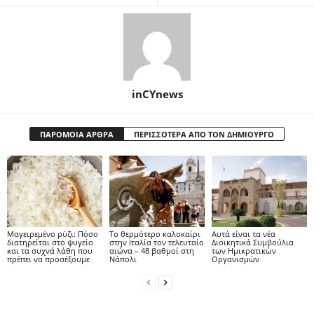
inCYnews
ΠΑΡΟΜΟΙΑ ΑΡΘΡΑ
ΠΕΡΙΣΣΟΤΕΡΑ ΑΠΟ ΤΟΝ ΔΗΜΙΟΥΡΓΟ
Μαγειρεμένο ρύζι: Πόσο
Το θερμότερο καλοκαίρι
Αυτά είναι τα νέα
διατηρείται στο ψυγείο
στην Ιταλία τον τελευταίο
Διοικητικά Συμβούλια
και τα συχνά λάθη που
αιώνα – 48 βαθμοί στη
των Ημικρατικών
πρέπει να προσέξουμε
Νάπολι
Οργανισμών