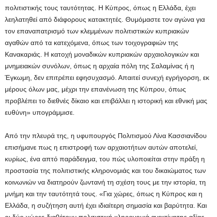
πολιτιστικής τους ταυτότητας. Η Κύπρος, όπως η Ελλάδα, έχει
λεηλατηθεί από διάφορους κατακτητές. Θυμόμαστε τον αγώνα για
τον επαναπατρισμό των κλεμμένων πολιτιστικών κυπριακών
αγαθών από τα κατεχόμενα, όπως των τοιχογραφιών της
Κανακαριάς. Η κατοχή μοναδικών κυπριακών αρχαιολογικών και
μνημειακών συνόλων, όπως η αρχαία πόλη της Σαλαμίνας ή η
Έγκωμη, δεν επιτρέπει εφησυχασμό. Απαιτεί συνεχή εγρήγορση, εκ
μέρους όλων μας, μέχρι την επανένωση της Κύπρου, όπως
προβλέπει το διεθνές δίκαιο και επιβάλλει η ιστορική και εθνική μας
ευθύνη» υπογράμμισε.
Από την πλευρά της, η υφυπουργός Πολιτισμού Λίνα Κασσιανίδου
επισήμανε πως η επιστροφή των αρχαιοτήτων αυτών αποτελεί,
κυρίως, ένα απτό παράδειγμα, του πώς υλοποιείται στην πράξη η
προστασία της πολιτιστικής κληρονομιάς και του δικαιώματος των
κοινωνιών να διατηρούν ζωντανή τη σχέση τους με την ιστορία, τη
μνήμη και την ταυτότητά τους. «Για χώρες, όπως η Κύπρος και η
Ελλάδα, η συζήτηση αυτή έχει ιδιαίτερη σημασία και βαρύτητα. Και