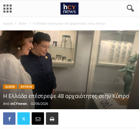
Αρχική
Slider
Η Ελλάδα επέστρεψε 48 αρχαιότητες στην Κύπρο
SLIDER
ΚΥΠΡΟΣ
Η Ελλάδα επέστρεψε 48 αρχαιότητες στην Κύπρο
Από
inCYnews
-
02/06/2026