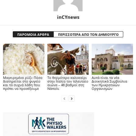
inCYnews
ΠΑΡΟΜΟΙΑ ΑΡΘΡΑ
ΠΕΡΙΣΣΟΤΕΡΑ ΑΠΟ ΤΟΝ ΔΗΜΙΟΥΡΓΟ
Μαγειρεμένο ρύζι: Πόσο
Το θερμότερο καλοκαίρι
Αυτά είναι τα νέα
διατηρείται στο ψυγείο
στην Ιταλία τον τελευταίο
Διοικητικά Συμβούλια
και τα συχνά λάθη που
αιώνα – 48 βαθμοί στη
των Ημικρατικών
πρέπει να προσέξουμε
Νάπολι
Οργανισμών