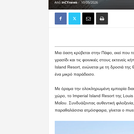
Από
inCYnews
-
10/05/2026
Μια όαση κρύβεται στην Πάφο, εκεί που τ
γρασίδι και τις φοινικιές στους εκτενείς κ
Island Resort, ενώνεται με τη δροσιά τη
ένα μικρό παράδεισο.
Με όραμα την ολοκληρωμένη εμπειρία διακ
χώρο, το Imperial Island Resort της Louis 
Μαΐου. Συνδυάζοντας αυθεντική φιλοξενία
παραθαλάσσια ατμόσφαιρα, γίνεται ο must