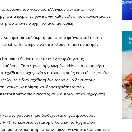
ν υπογραφή του γνωστού ελληνικού αρχιτεκτονικού
ήσει ξεχωριστές γωνιές για κάθε μέλος της οικογένειας, με
τή, ώστε κάθε στιγμή να είναι μοναδική.
ίναι αμέσως ευδιάκριτη, με το που φτάνει ο ταξιδιώτης
και σουίτες 5 αστέρων να αποτελούν σημείο αναφοράς.
 Premium All-Inclusive resort ξεχωρίζει για τις
αι εφήβους. Το πλήρως οργανωμένο kids club προσφέρει
παιχνίδι και ψυχαγωγία για τους μικρούς επισκέπτες σε ένα
ηλα, το ειδικά σχεδιασμένο teens club δίνει στους
ση, κοινωνικοποίηση και δραστηριότητες που
μετατρέποντας τις διακοπές σε μια πραγματικά ξεχωριστή
a και στο γυμναστήριο διαδέχονται οι γαστρονομικές
FIKI, το κεντρικό εστιατόριο Vela και το Pygmalion
σμό με το Gaia μπαρ, συμπληρώνουν ένα παζλ μοναδικών