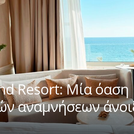
and Resort: Μία όαση
ών αναμνήσεων άνοι