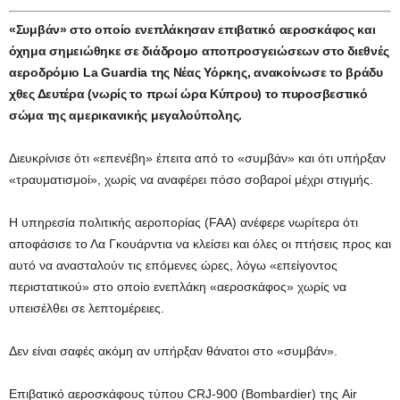
«Συμβάν» στο οποίο ενεπλάκησαν επιβατικό αεροσκάφος και
όχημα σημειώθηκε σε διάδρομο αποπροσγειώσεων στο διεθνές
αεροδρόμιο La Guardia της Νέας Υόρκης, ανακοίνωσε το βράδυ
χθες Δευτέρα (νωρίς το πρωί ώρα Κύπρου) το πυροσβεστικό
σώμα της αμερικανικής μεγαλούπολης.
Διευκρίνισε ότι «επενέβη» έπειτα από το «συμβάν» και ότι υπήρξαν
«τραυματισμοί», χωρίς να αναφέρει πόσο σοβαροί μέχρι στιγμής.
Η υπηρεσία πολιτικής αεροπορίας (FAA) ανέφερε νωρίτερα ότι
αποφάσισε το Λα Γκουάρντια να κλείσει και όλες οι πτήσεις προς και
αυτό να ανασταλούν τις επόμενες ώρες, λόγω «επείγοντος
περιστατικού» στο οποίο ενεπλάκη «αεροσκάφος» χωρίς να
υπεισέλθει σε λεπτομέρειες.
Δεν είναι σαφές ακόμη αν υπήρξαν θάνατοι στο «συμβάν».
Επιβατικό αεροσκάφους τύπου CRJ-900 (Bombardier) της Air