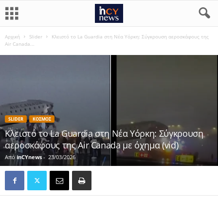
Αρχική
Slider
Κλειστό το La Guardia στη Νέα Υόρκη: Σύγκρουση αεροσκάφους της
Air Canada...
SLIDER
ΚΟΣΜΟΣ
Κλειστό το La Guardia στη Νέα Υόρκη: Σύγκρουση
αεροσκάφους της Air Canada με όχημα (vid)
Από
inCYnews
-
23/03/2026