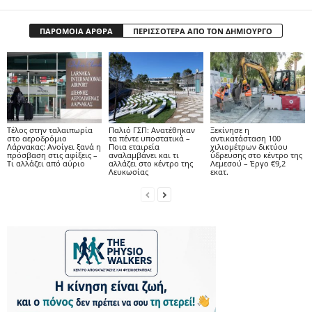
ΠΑΡΟΜΟΙΑ ΑΡΘΡΑ
ΠΕΡΙΣΣΟΤΕΡΑ ΑΠΟ ΤΟΝ ΔΗΜΙΟΥΡΓΟ
Tέλος στην ταλαιπωρία
Παλιό ΓΣΠ: Ανατέθηκαν
Ξεκίνησε η
στο αεροδρόμιο
τα πέντε υποστατικά –
αντικατάσταση 100
Λάρνακας: Ανοίγει ξανά η
Ποια εταιρεία
χιλιομέτρων δικτύου
πρόσβαση στις αφίξεις –
αναλαμβάνει και τι
ύδρευσης στο κέντρο της
Τι αλλάζει από αύριο
αλλάζει στο κέντρο της
Λεμεσού – Έργο €9,2
Λευκωσίας
εκατ.