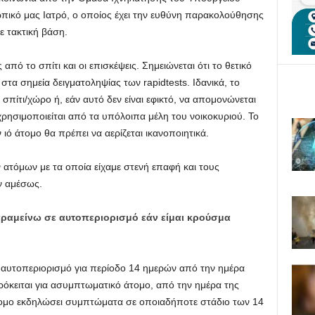
πικό μας Ιατρό, ο οποίος έχει την ευθύνη παρακολούθησης
σε τακτική βάση.
από το σπίτι και οι επισκέψεις. Σημειώνεται ότι το θετικό
στα σημεία δειγματοληψίας των rapidtests. Ιδανικά, το
 σπίτι/χώρο ή, εάν αυτό δεν είναι εφικτό, να απομονώνεται
χρησιμοποιείται από τα υπόλοιπα μέλη του νοικοκυριού. Το
 ιό άτομο θα πρέπει να αερίζεται ικανοποιητικά.
ατόμων με τα οποία είχαμε στενή επαφή και τους
ν αμέσως.
αραμείνω σε αυτοπεριορισμό εάν είμαι κρούσμα
αυτοπεριορισμό για περίοδο 14 ημερών από την ημέρα
όκειται για ασυμπτωματικό άτομο, από την ημέρα της
τομο εκδηλώσει συμπτώματα σε οποιαδήποτε στάδιο των 14