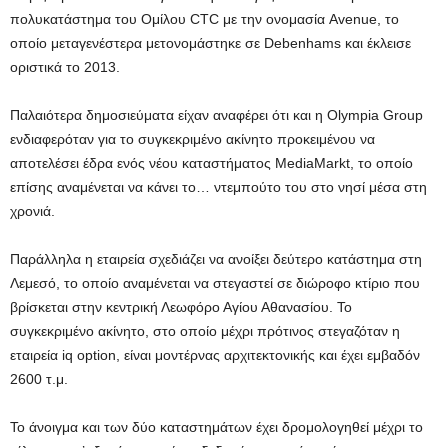
πολυκατάστημα του Ομίλου CTC με την ονομασία Avenue, το
οποίο μεταγενέστερα μετονομάστηκε σε Debenhams και έκλεισε
οριστικά το 2013.
Παλαιότερα δημοσιεύματα είχαν αναφέρει ότι και η Olympia Group
ενδιαφερόταν για το συγκεκριμένο ακίνητο προκειμένου να
αποτελέσει έδρα ενός νέου καταστήματος MediaMarkt, το οποίο
επίσης αναμένεται να κάνει το… ντεμπούτο του στο νησί μέσα στη
χρονιά.
Παράλληλα η εταιρεία σχεδιάζει να ανοίξει δεύτερο κατάστημα στη
Λεμεσό, το οποίο αναμένεται να στεγαστεί σε διώροφο κτίριο που
βρίσκεται στην κεντρική Λεωφόρο Αγίου Αθανασίου. Το
συγκεκριμένο ακίνητο, στο οποίο μέχρι πρότινος στεγαζόταν η
εταιρεία iq option, είναι μοντέρνας αρχιτεκτονικής και έχει εμβαδόν
2600 τ.μ.
Το άνοιγμα και των δύο καταστημάτων έχει δρομολογηθεί μέχρι το