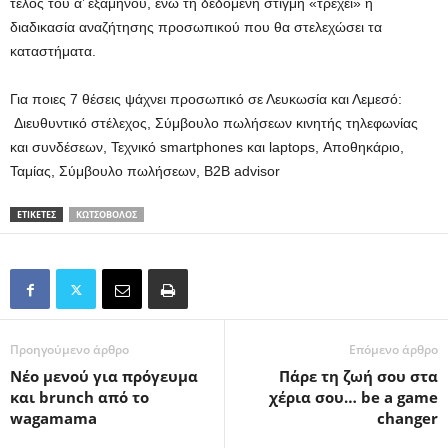
τέλος του α’ εξαμήνου, ενώ τη δεδομένη στιγμή «τρέχει» η
διαδικασία αναζήτησης προσωπικού που θα στελεχώσει τα
καταστήματα.
Για ποιες 7 θέσεις ψάχνει προσωπικό σε Λευκωσία και Λεμεσό:
Διευθυντικό στέλεχος, Σύμβουλο πωλήσεων κινητής τηλεφωνίας
και συνδέσεων, Τεχνικό smartphones και laptops, Αποθηκάριο,
Ταμίας, Σύμβουλο πωλήσεων, B2B advisor
ΕΤΙΚΕΤΕΣ
ΚΩΤΣΌΒΟΛΟΣ
Προηγούμενο άρθρο
Επόμενο άρθρο
Nέο μενού για πρόγευμα
Πάρε τη ζωή σου στα
και brunch από το
χέρια σου… be a game
wagamama
changer