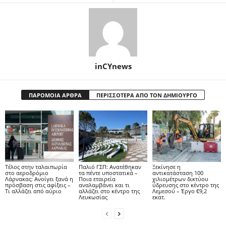
inCYnews
ΠΑΡΟΜΟΙΑ ΑΡΘΡΑ
ΠΕΡΙΣΣΟΤΕΡΑ ΑΠΟ ΤΟΝ ΔΗΜΙΟΥΡΓΟ
Tέλος στην ταλαιπωρία
Παλιό ΓΣΠ: Ανατέθηκαν
Ξεκίνησε η
στο αεροδρόμιο
τα πέντε υποστατικά –
αντικατάσταση 100
Λάρνακας: Ανοίγει ξανά η
Ποια εταιρεία
χιλιομέτρων δικτύου
πρόσβαση στις αφίξεις –
αναλαμβάνει και τι
ύδρευσης στο κέντρο της
Τι αλλάζει από αύριο
αλλάζει στο κέντρο της
Λεμεσού – Έργο €9,2
Λευκωσίας
εκατ.