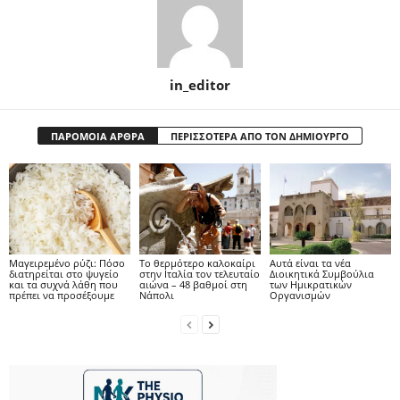
in_editor
ΠΑΡΟΜΟΙΑ ΑΡΘΡΑ
ΠΕΡΙΣΣΟΤΕΡΑ ΑΠΟ ΤΟΝ ΔΗΜΙΟΥΡΓΟ
Μαγειρεμένο ρύζι: Πόσο
Το θερμότερο καλοκαίρι
Αυτά είναι τα νέα
διατηρείται στο ψυγείο
στην Ιταλία τον τελευταίο
Διοικητικά Συμβούλια
και τα συχνά λάθη που
αιώνα – 48 βαθμοί στη
των Ημικρατικών
πρέπει να προσέξουμε
Νάπολι
Οργανισμών