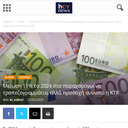
Αρχική
Slider
Μείωση 11% το 2024 στα παραχαραγμένα τραπεζογραμμάτια, αλλά
προσοχή συνιστά η ΚΤΚ
SLIDER
ΕΙΔΗΣΕΙΣ
Μείωση 11% το 2024 στα παραχαραγμένα
τραπεζογραμμάτια, αλλά προσοχή συνιστά η ΚΤΚ
Από
in_editor
-
22/02/2025