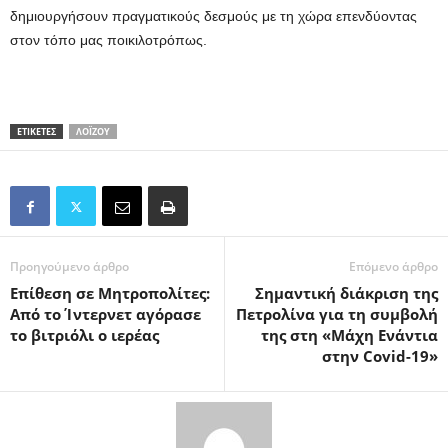
δημιουργήσουν πραγματικούς δεσμούς με τη χώρα επενδύοντας
στον τόπο μας ποικιλοτρόπως.
ΕΤΙΚΕΤΕΣ
ΛΟΪ́ΖΟΥ
Προηγούμενο άρθρο
Επόμενο άρθρο
Επίθεση σε Μητροπολίτες:
Σημαντική διάκριση της
Από το Ίντερνετ αγόρασε
Πετρολίνα για τη συμβολή
το βιτριόλι ο ιερέας
της στη «Μάχη Ενάντια
στην Covid-19»