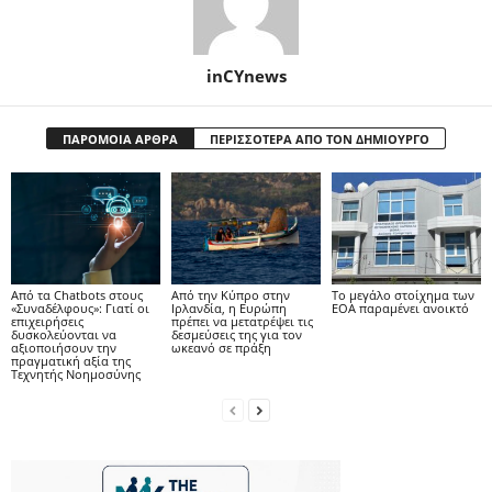
inCYnews
ΠΑΡΟΜΟΙΑ ΑΡΘΡΑ
ΠΕΡΙΣΣΟΤΕΡΑ ΑΠΟ ΤΟΝ ΔΗΜΙΟΥΡΓΟ
Από τα Chatbots στους
Από την Κύπρο στην
Το μεγάλο στοίχημα των
«Συναδέλφους»: Γιατί οι
Ιρλανδία, η Ευρώπη
ΕΟΑ παραμένει ανοικτό
επιχειρήσεις
πρέπει να μετατρέψει τις
δυσκολεύονται να
δεσμεύσεις της για τον
αξιοποιήσουν την
ωκεανό σε πράξη
πραγματική αξία της
Τεχνητής Νοημοσύνης