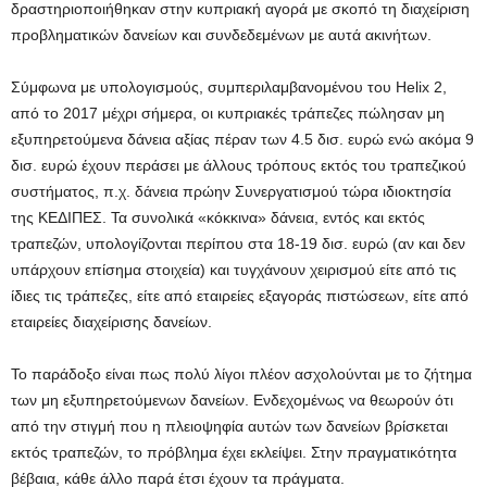
δραστηριοποιήθηκαν στην κυπριακή αγορά με σκοπό τη διαχείριση
προβληματικών δανείων και συνδεδεμένων με αυτά ακινήτων.
Σύμφωνα με υπολογισμούς, συμπεριλαμβανομένου του Helix 2,
από το 2017 μέχρι σήμερα, οι κυπριακές τράπεζες πώλησαν μη
εξυπηρετούμενα δάνεια αξίας πέραν των 4.5 δισ. ευρώ ενώ ακόμα 9
δισ. ευρώ έχουν περάσει με άλλους τρόπους εκτός του τραπεζικού
συστήματος, π.χ. δάνεια πρώην Συνεργατισμού τώρα ιδιοκτησία
της ΚΕΔΙΠΕΣ. Τα συνολικά «κόκκινα» δάνεια, εντός και εκτός
τραπεζών, υπολογίζονται περίπου στα 18-19 δισ. ευρώ (αν και δεν
υπάρχουν επίσημα στοιχεία) και τυγχάνουν χειρισμού είτε από τις
ίδιες τις τράπεζες, είτε από εταιρείες εξαγοράς πιστώσεων, είτε από
εταιρείες διαχείρισης δανείων.
Το παράδοξο είναι πως πολύ λίγοι πλέον ασχολούνται με το ζήτημα
των μη εξυπηρετούμενων δανείων. Ενδεχομένως να θεωρούν ότι
από την στιγμή που η πλειοψηφία αυτών των δανείων βρίσκεται
εκτός τραπεζών, το πρόβλημα έχει εκλείψει. Στην πραγματικότητα
βέβαια, κάθε άλλο παρά έτσι έχουν τα πράγματα.