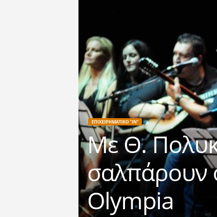
ΕΠΙΧΕΙΡΗΜΑΤΙΚΟ "IN"
Με Θ. Πολυκ
σαλπάρουν ο
Olympia