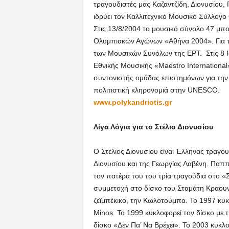
τραγουδιστές μας Καζαντζίδη, Διονυσίου
ιδρύει τον Καλλιτεχνικό Μουσικό Σύλλογ
Στις 13/8/2004 το μουσικό σύνολο 47 μπο
Ολυμπιακών Αγώνων «Αθήνα 2004». Για τ
των Μουσικών Συνόλων της ΕΡΤ. Στις 8 Ιο
Εθνικής Μουσικής «Maestro International
συντονιστής ομάδας επιστημόνων για την
πολιτιστική κληρονομιά στην UNESCO.
www
.
polykandriotis
.
gr
Λίγα Λόγια για το Στέλιο Διονυσίου
Ο Στέλιος Διονυσίου είναι Έλληνας τραγουδ
Διονυσίου και της Γεωργίας Λαβένη. Παππ
τον πατέρα του του τρία τραγούδια στο «
συμμετοχή στο δίσκο του Σταμάτη Κραουν
ζεϊμπέκικο, την Κωλοτούμπα. Το 1997 κυ
Minos. Το 1999 κυκλοφορεί τον δίσκο με τ
δίσκο «Δεν Πα’ Να Βρέχει». Το 2003 κυκλο