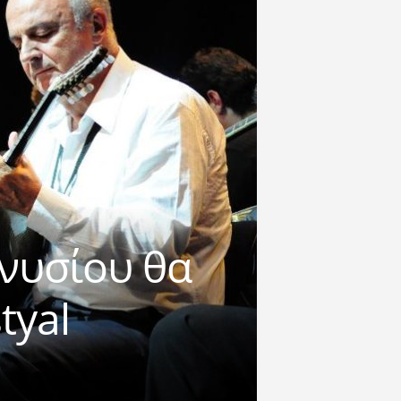
ονυσίου θα
tyal