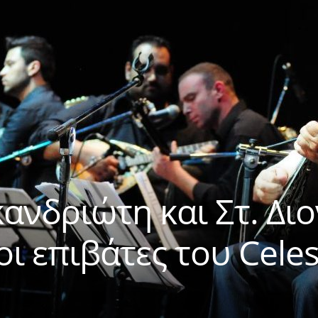
ανδριώτη και Στ. Δι
ι επιβάτες του Celes