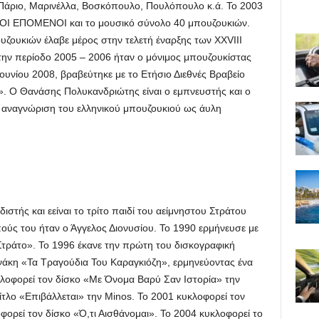
, Πάριο, Μαρινέλλα, Βοσκόπουλο, Πουλόπουλο κ.ά. Το 2003
ο ΟΙ ΕΠΟΜΕΝΟΙ και το μουσικό σύνολο 40 μπουζουκιών.
υζουκιών έλαβε μέρος στην τελετή έναρξης των XXVIII
ην περίοδο 2005 – 2006 ήταν ο μόνιμος μπουζουκίστας
υνίου 2008, βραβεύτηκε με το Ετήσιο Διεθνές Βραβείο
». Ο Θανάσης Πολυκανδριώτης είναι ο εμπνευστής και ο
 αναγνώριση του ελληνικού μπουζουκιού ως άυλη
ιστής και εείναι το τρίτο παιδί του αείμνηστου Στράτου
ούς του ήταν ο Άγγελος Διονυσίου. Το 1990 ερμήνευσε με
Στράτο». Το 1996 έκανε την πρώτη του δισκογραφική
άκη «Τα Τραγούδια Του Καραγκιόζη», ερμηνεύοντας ένα
κλοφορεί τον δίσκο «Με Όνομα Βαρύ Σαν Ιστορία» την
ίτλο «Επιβάλλεται» την Minos. Το 2001 κυκλοφορεί τον
φορεί τον δίσκο «Ό,τι Αισθάνομαι». Το 2004 κυκλοφορεί το