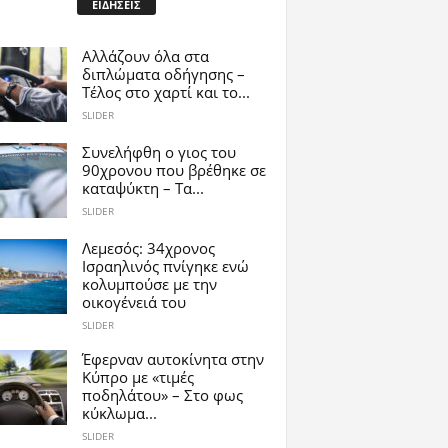
ΕΙΔΗΣΕΙΣ
Αλλάζουν όλα στα
διπλώματα οδήγησης –
Τέλος στο χαρτί και το...
SLIDER
Συνελήφθη ο γιος του
90χρονου που βρέθηκε σε
καταψύκτη – Τα...
SLIDER
Λεμεσός: 34χρονος
Ισραηλινός πνίγηκε ενώ
κολυμπούσε με την
οικογένειά του
SLIDER
Έφερναν αυτοκίνητα στην
Κύπρο με «τιμές
ποδηλάτου» – Στο φως
κύκλωμα...
SLIDER