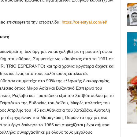
 εντυπωσιακές εμφανίσεις αγαπημένων Ελλήνων καλλιτεχνών
ις επισκεφτείτε την ιστοσελίδα:
https://celestyal.com/el/
ριώτη
κανδριώτη, δεν άργησε να ασχοληθεί με τη μουσική αφού
θήματα κιθάρας. Συμμετείχε ως κιθαρίστας από το 1961 σε
R, TRIO ESPERANTO) και τρία χρόνια αργότερα άρχισε και
θηκε ως ένας από τους καλύτερους εκτελεστές
ύθησαν συμμετείχε στο 90% της ελληνικής δισκογραφίας,
ελέσεις όπως Μικρά Ασία και Βυζαντινό Εσπερινό του
ικου, Ρεζέρβα και Τραπεζάκια έξω του Σαββόπουλου με το
Ζεϊμπέκικο της Ευδοκίας του Λοΐζου, Μικρές πολιτείες του
ός Απρίλης του `45 και Αθανασία του Χατζιδάκι, Ανατολή
τρο διερχομένων του Μαμαγκάκη, Παρών το ορχηστρικό
ό του έργο ξεκίνησε το 1965 και συνεχίζεται μέχρι σήμερα
αράλληλα συνεργάσθηκε με όλους τους μεγάλους