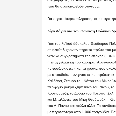
αναχωρήσεις θα συνεχιστεί και με άλλες
που θα ανακοινωθούν σύντομα.
Για περισσότερες πληροφορίες και κρατήσε
Λίγα Λόγια για τον Θανάση Πολυκανδ
Γιος του λαϊκού δάσκαλου Θεόδωρου Πολυ
σε ηλικία 8 χρονών πήρε τα πρώτα του μα
νεανικά συγκροτήματα της εποχής (JUNIO
η επαγγελματική του καριέρα. Αναγνωρίσ
«μπουζουκίστες» και τα χρόνια που ακολο
με σπουδαίες συνεργασίες και πρώτες εκτ
Καλδάρα, Σταυρό του Νότου του Μικρούτσ
περίφημο μακρύ ζεϊμπέκικο του Νίκου, το 
Κουγιουμτζή, το Δρόμο του Πλέσσα, Σκληρ
και Μπαλάντες του Μίκη Θεοδωράκη, Κέν
του Α. Πάνου και πολλά άλλα. Το συνθετικ
με περισσότερα από 1.000 τραγούδια. Π