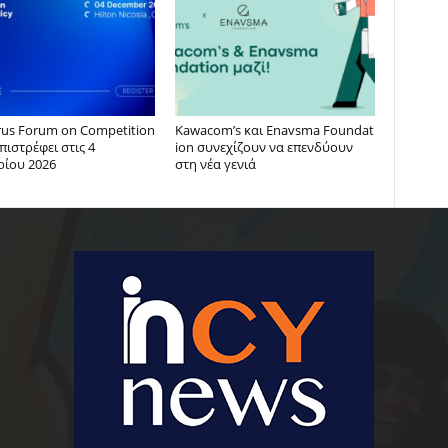
rus Forum on Competition
Kawacom’s και Enavsma Foundat
επιστρέφει στις 4
ion συνεχίζουν να επενδύουν
ρίου 2026
στη νέα γενιά