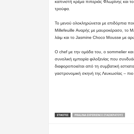
καπνιστή κρέμα πιπεριάς Φλωρίνης και το 
τρούφα.
Το μενού ολοκληρώνεται με επιδόρπια που
Millefeuille Αναρής με μαυροκέρασο, το 
λάιμ και το Jasmine Choco Mousse με αρώ
Ο chef με την ομάδα του, ο sommelier κ
συνολική εμπειρία φιλοξενίας που συνδυάζ
διαφοροποιείται από τη συμβατική εστιατορ
γαστρονομική σκηνή της Λευκωσίας – πιο 
ΕΤΙΚΕΤΕΣ
PRALINA EXPERIENCE ΣΤΑΣΙΚΡΆΤΟΥΣ