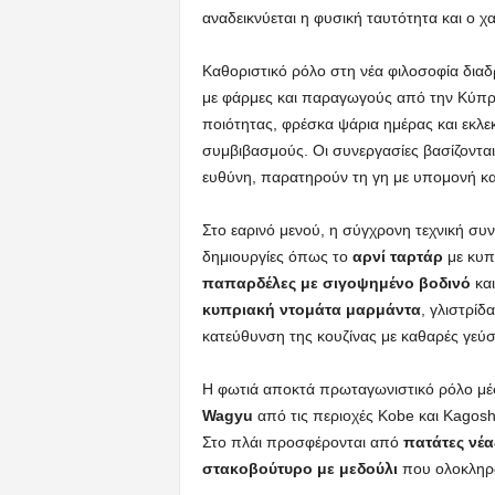
αναδεικνύεται η φυσική ταυτότητα και ο χ
Καθοριστικό ρόλο στη νέα φιλοσοφία διαδρ
με φάρμες και παραγωγούς από την Κύπρο,
ποιότητας, φρέσκα ψάρια ημέρας και εκλε
συμβιβασμούς. Οι συνεργασίες βασίζονται
ευθύνη, παρατηρούν τη γη με υπομονή και
Στο εαρινό μενού, η σύγχρονη τεχνική συ
δημιουργίες όπως το
αρνί ταρτάρ
με κυπ
παπαρδέλες
με σιγοψημένο βοδινό
και
κυπριακή ντομάτα μαρμάντα
, γλιστρίδ
κατεύθυνση της κουζίνας με καθαρές γεύσ
Η φωτιά αποκτά πρωταγωνιστικό ρόλο μέσ
Wagyu
από τις περιοχές Kobe και Kagosh
Στο πλάι προσφέρονται από
πατάτες νέα
στακοβούτυρο με μεδούλι
που ολοκληρώ