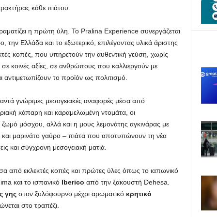
αρακτήρας κάθε πιάτου.
αματίζει η πρώτη ύλη. Το Pralina Experience συνεργάζεται
 την Ελλάδα και το εξωτερικό, επιλέγοντας υλικά άριστης
κτές κοπές, που υπηρετούν την αυθεντική γεύση, χωρίς
 σε κοινές αξίες, σε ανθρώπους που καλλιεργούν με
 αντιμετωπίζουν το προϊόν ως πολιτισμό.
ναντά γνώριμες μεσογειακές αναφορές μέσα από
ριακή κάπαρη και καραμελωμένη ντομάτα, οι
 ζωμό μόσχου, αλλά και η μους λεμονάτης αγκινάρας με
α και μαρινάτο γαύρο – πιάτα που αποτυπώνουν τη νέα
εις και σύγχρονη μεσογειακή ματιά.
α από εκλεκτές κοπές και πρώτες ύλες όπως το ιαπωνικό
ima και το ισπανικό
Iberico
από την ξακουστή Dehesa.
ς γης
στον ξυλόφουρνο μέχρι αρωματικό
κρητικό
νεται στο τραπέζι.