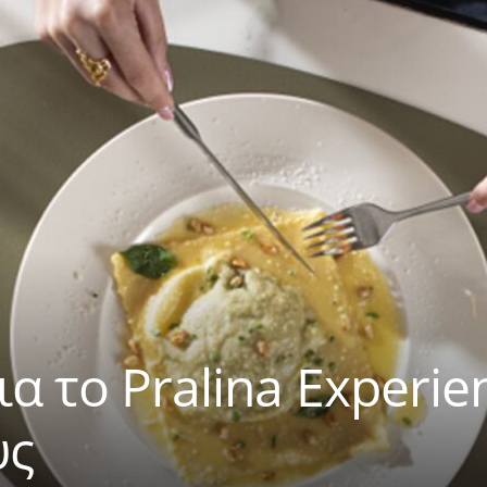
α το Pralina Experie
υς