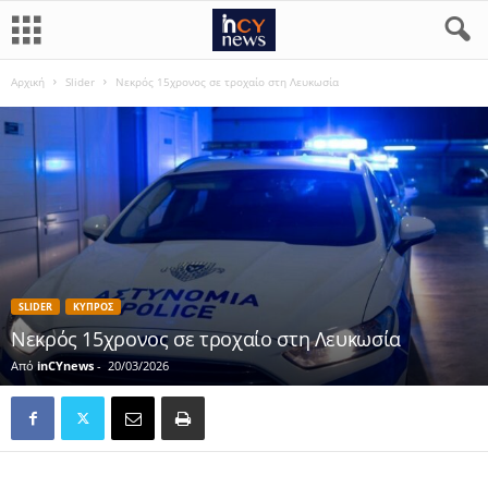
Αρχική
Slider
Νεκρός 15χρονος σε τροχαίο στη Λευκωσία
SLIDER
ΚΥΠΡΟΣ
Νεκρός 15χρονος σε τροχαίο στη Λευκωσία
Από
inCYnews
-
20/03/2026