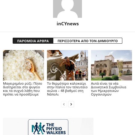
inCYnews
ΠΑΡΟΜΟΙΑ ΑΡΘΡΑ
ΠΕΡΙΣΣΟΤΕΡΑ ΑΠΟ ΤΟΝ ΔΗΜΙΟΥΡΓΟ
Μαγειρεμένο ρύζι: Πόσο
Το θερμότερο καλοκαίρι
Αυτά είναι τα νέα
διατηρείται στο ψυγείο
στην Ιταλία τον τελευταίο
Διοικητικά Συμβούλια
και τα συχνά λάθη που
αιώνα – 48 βαθμοί στη
των Ημικρατικών
πρέπει να προσέξουμε
Νάπολι
Οργανισμών