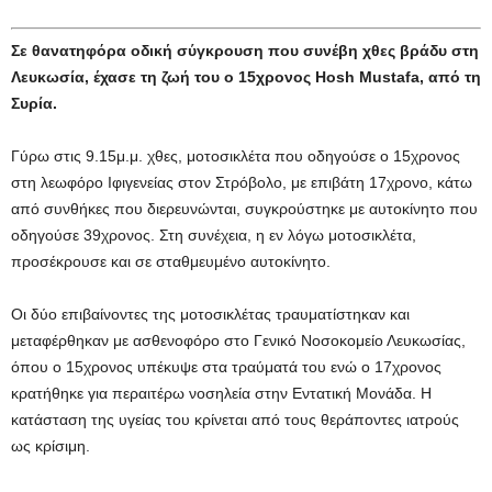
Σε θανατηφόρα οδική σύγκρουση που συνέβη χθες βράδυ στη
Λευκωσία, έχασε τη ζωή του ο 15χρονος Ηosh Μustafa, από τη
Συρία.
Γύρω στις 9.15μ.μ. χθες, μοτοσικλέτα που οδηγούσε ο 15χρονος
στη λεωφόρο Ιφιγενείας στον Στρόβολο, με επιβάτη 17χρονο, κάτω
από συνθήκες που διερευνώνται, συγκρούστηκε με αυτοκίνητο που
οδηγούσε 39χρονος. Στη συνέχεια, η εν λόγω μοτοσικλέτα,
προσέκρουσε και σε σταθμευμένο αυτοκίνητο.
Οι δύο επιβαίνοντες της μοτοσικλέτας τραυματίστηκαν και
μεταφέρθηκαν με ασθενοφόρο στο Γενικό Νοσοκομείο Λευκωσίας,
όπου ο 15χρονος υπέκυψε στα τραύματά του ενώ ο 17χρονος
κρατήθηκε για περαιτέρω νοσηλεία στην Εντατική Μονάδα. Η
κατάσταση της υγείας του κρίνεται από τους θεράποντες ιατρούς
ως κρίσιμη.