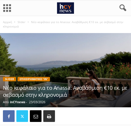
Αρχική
Slider
Νέο κεφάλαιο για το Anassa: Αναβάθμιση €10 εκ. με σεβασμό στην
κληρονομιά
SLIDER
ΕΠΙΧΕΙΡΗΜΑΤΙΚΟ "IN"
Νέο κεφάλαιο για το Anassa: Αναβάθμιση €10 εκ. με
σεβασμό στην κληρονομιά
Από
inCYnews
-
23/03/2026