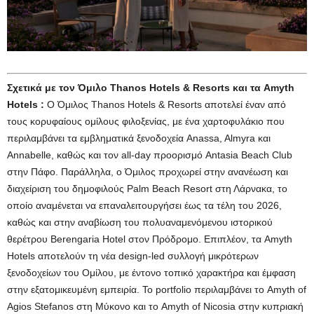
Σχετικά με τον Όμιλο Thanos Hotels & Resorts και τα Amyth
Hotels :
Ο Όμιλος Thanos Hotels & Resorts αποτελεί έναν από
τους κορυφαίους ομίλους φιλοξενίας, με ένα χαρτοφυλάκιο που
περιλαμβάνει τα εμβληματικά ξενοδοχεία Anassa, Almyra και
Annabelle, καθώς και τον all-day προορισμό Antasia Beach Club
στην Πάφο. Παράλληλα, ο Όμιλος προχωρεί στην ανανέωση και
διαχείριση του δημοφιλούς Palm Beach Resort στη Λάρνακα, το
οποίο αναμένεται να επαναλειτουργήσει έως τα τέλη του 2026,
καθώς και στην αναβίωση του πολυαναμενόμενου ιστορικού
θερέτρου Berengaria Hotel στον Πρόδρομο. Επιπλέον, τα Amyth
Hotels αποτελούν τη νέα design-led συλλογή μικρότερων
ξενοδοχείων του Ομίλου, με έντονο τοπικό χαρακτήρα και έμφαση
στην εξατομικευμένη εμπειρία. Το portfolio περιλαμβάνει το Amyth of
Agios Stefanos στη Μύκονο και το Amyth of Nicosia στην κυπριακή