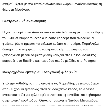
αναβαθμίζεται με νέα έπιπλα εξωτερικού χώρου, αναδεικνύοντας τη
θέα στη Μεσόγειο.
Γαστρονομική αναβάθμιση
Η γαστρονομία στο Anassa αποκτά νέα διάσταση με την προσθήκη
του Grill at Amphora, ενός à la carte concept που αναδεικνύει
φρέσκα ψάρια ημέρας και εκλεκτά κρέατα στη σχάρα. Παράλληλα,
διατηρείται ο πυρήνας της γαστρονομικής ταυτότητας του
ξενοδοχείου με γαλλο-μεσογειακή κουζίνα στο Helios, ασιατικές
επιρροές στο Basiliko και παραδοσιακούς μεζέδες στο Pelagos.
Μακροχρόνια εμπειρία, μεσογειακή φιλοξενία
Υπό την καθοδήγηση της οικογένειας Μιχαηλίδη, με περισσότερα
από 50 χρόνια εμπειρίας στον ξενοδοχειακό κλάδο, το Anassa
αντικατοπτρίζει μια φιλοσοφία συνέπειας, φροντίδας και σεβασμού
στην τοπική κουλτούρα. Όπως σημειώνει η Νατάσα Μιχαηλίδου,
Διευθύντρια Εταιρικών Σχέσεων και Επικοινωνίας του Ομίλου, «για