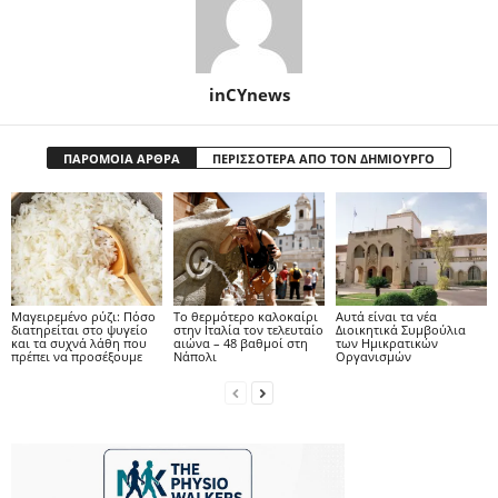
inCYnews
ΠΑΡΟΜΟΙΑ ΑΡΘΡΑ
ΠΕΡΙΣΣΟΤΕΡΑ ΑΠΟ ΤΟΝ ΔΗΜΙΟΥΡΓΟ
Μαγειρεμένο ρύζι: Πόσο
Το θερμότερο καλοκαίρι
Αυτά είναι τα νέα
διατηρείται στο ψυγείο
στην Ιταλία τον τελευταίο
Διοικητικά Συμβούλια
και τα συχνά λάθη που
αιώνα – 48 βαθμοί στη
των Ημικρατικών
πρέπει να προσέξουμε
Νάπολι
Οργανισμών