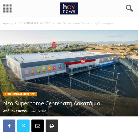
Αρχική
ΕΠΙΧΕΙΡΗΜΑΤΙΚΟ "iN"
Nέο Superhome Center στη Λακατάμια
ΕΠΙΧΕΙΡΗΜΑΤΙΚΟ "IN"
Nέο Superhome Center στη Λακατάμια
Από
inCYnews
-
24/02/2021