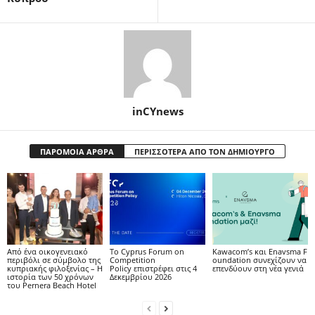
inCYnews
ΠΑΡΟΜΟΙΑ ΑΡΘΡΑ
ΠΕΡΙΣΣΟΤΕΡΑ ΑΠΟ ΤΟΝ ΔΗΜΙΟΥΡΓΟ
Από ένα οικογενειακό
Το Cyprus Forum on
Kawacom’s και Enavsma F
περιβόλι σε σύμβολο της
Competition
oundation συνεχίζουν να
κυπριακής φιλοξενίας – Η
Policy επιστρέφει στις 4
επενδύουν στη νέα γενιά
ιστορία των 50 χρόνων
Δεκεμβρίου 2026
του Pernera Beach Hotel