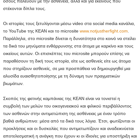
όσους παλεύουν με την ασθένεια, αλλά και για εκείνους που
στέκονται δίπλα τους.
Οι ιστορίες τους ξετυλίγονται μέσω video στα social media κανάλια,
το YouTube της KEAN και το microsite
www.notjustherfight.com
.
Παράλληλα, στο microsite δίνεται η δυνατότητα στο κοινό να στείλει
τα δικά του μηνύματα ενθάρρυνσης στα άτομα με καρκίνο και τους
οικείους αυτών. Οι επισκέπτες του microsite μπορούν επίσης να
παραθέσουν τη δική τους ιστορία, είτε ως ασθενείς είτε ως άτομα
που στηρίζουν ασθενείς, σε μια προσπάθεια να δημιουργηθεί μια
αλυσίδα ευαισθητοποίησης με τη δύναμη των πραγματικών
βιωμάτων.
Σκοπός της φετινής καμπάνιας της KEAN είναι να τονιστεί η
συμβολή των μελών του οικογενειακού και φιλικού περιβάλλοντος
των ασθενών στην αντιμετώπιση της ασθένειας με έναν τρόπο
βαθιά ανθρώπινο: μέσα από τα δικά τους λόγια. Έτσι, φωτίζονται οι
προκλήσεις και οι δυσκολίες που αντιμετωπίζουν και αναδεικνύεται
αποτελεσματική η ανάγκη που έχουν κι οι ίδιοι/ες για υποστήριξη και