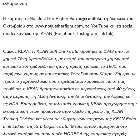
ενθάρρυνση.
Η καμπάνια «Not Just Her Fight» θα τρέχει καθόλη τη διάρκεια του
Οκτωβρίου στο www.notjustherfight.com, το YouTube και τα social
media κανάλια της KEAN (Facebook, Instagram, TikTok).
Όμιλος ΚΕΑΝ:
Η KEAN Soft Drinks Ltd ιδρύθηκε το 1949 από τον
χημικό Τάκη Χριστοδούλου, με σκοπό την παραγωγή χυμών από
κυπριακά εσπεριδοειδή και ήταν η πρώτη εταιρεία, το 1981, που
παρήγαγε χυμούς σε συσκευασίες TetraPak στην Κύπρο. Σήμερα, με
τεράστιο χαρτοφυλάκιο που περιλαμβάνει κορυφαίας ποιότητας
προϊόντα, η KEAN δραστηριοποιείται σε περισσότερες από 40 χώρες
στην Ευρώπη, τη Μέση Ανατολή, την Άπω Ανατολή, την Αφρική και
τις ΗΠΑ. Επιπρόσθετα, τα τελευταία χρόνια η ΚΕΑΝ προχώρησε στην
ενσωμάτωση νέων προϊόντων στον Όμιλο της μέσω της KEAN
Trading Division και μέσω των θυγατρικών εταιρειών της KEAN Food
Link Ltd και της KFL Logistics Ltd. Μέσω αυτών παρέχονται στο
λιανικό εμπόριο και στον τομέα HORECA της κυπριακής αγοράς