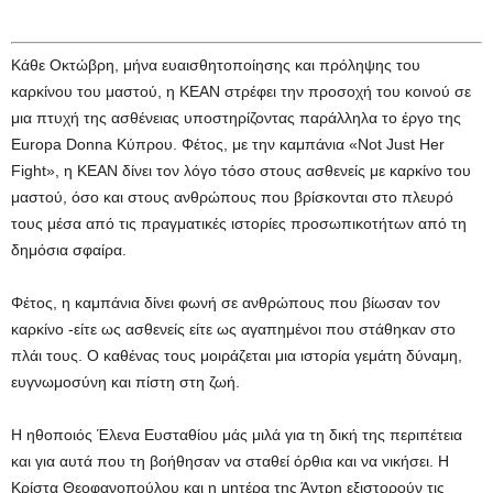
Κάθε Οκτώβρη, μήνα ευαισθητοποίησης και πρόληψης του
καρκίνου του μαστού, η KEAN στρέφει την προσοχή του κοινού σε
μια πτυχή της ασθένειας υποστηρίζοντας παράλληλα το έργο της
Europa Donna Κύπρου. Φέτος, με την καμπάνια «Not Just Her
Fight», η ΚΕΑΝ δίνει τον λόγο τόσο στους ασθενείς με καρκίνο του
μαστού, όσο και στους ανθρώπους που βρίσκονται στο πλευρό
τους μέσα από τις πραγματικές ιστορίες προσωπικοτήτων από τη
δημόσια σφαίρα.
Φέτος, η καμπάνια δίνει φωνή σε ανθρώπους που βίωσαν τον
καρκίνο -είτε ως ασθενείς είτε ως αγαπημένοι που στάθηκαν στο
πλάι τους. Ο καθένας τους μοιράζεται μια ιστορία γεμάτη δύναμη,
ευγνωμοσύνη και πίστη στη ζωή.
Η ηθοποιός Έλενα Ευσταθίου μάς μιλά για τη δική της περιπέτεια
και για αυτά που τη βοήθησαν να σταθεί όρθια και να νικήσει. Η
Κρίστα Θεοφανοπούλου και η μητέρα της Άντρη εξιστορούν τις