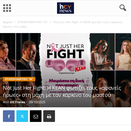
Αρχική
ΕΠΙΧΕΙΡΗΜΑΤΙΚΟ "iN"
Not Just Her Fight: Η KEAN φωτίζει τους «αφανείς
ήρωες» στη μάχη...
ΕΠΙΧΕΙΡΗΜΑΤΙΚΟ "IN"
Not Just Her Fight: Η KEAN φωτίζει τους «αφανείς
ήρωες» στη μάχη με τον καρκίνο του μαστού
Από
inCYnews
-
09/10/2025