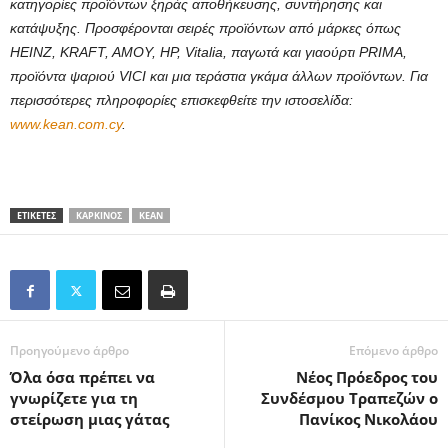
κατηγορίες προϊόντων ξηράς αποθήκευσης, συντήρησης και
κατάψυξης. Προσφέρονται σειρές προϊόντων από μάρκες όπως
HEINZ, KRAFT, AMOY, HP, Vitalia, παγωτά και γιαούρτι PRIMA,
προϊόντα ψαριού VICI και μια τεράστια γκάμα άλλων προϊόντων. Για
περισσότερες πληροφορίες επισκεφθείτε την ιστοσελίδα:
www.kean.com.cy
.
ΕΤΙΚΕΤΕΣ
ΚΑΡΚΊΝΟΣ
ΚΕΑΝ
Προηγούμενο άρθρο
Επόμενο άρθρο
Όλα όσα πρέπει να
Νέος Πρόεδρος του
γνωρίζετε για τη
Συνδέσμου Τραπεζών ο
στείρωση μιας γάτας
Πανίκος Νικολάου