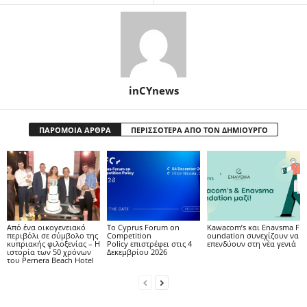
inCYnews
ΠΑΡΟΜΟΙΑ ΑΡΘΡΑ
ΠΕΡΙΣΣΟΤΕΡΑ ΑΠΟ ΤΟΝ ΔΗΜΙΟΥΡΓΟ
Από ένα οικογενειακό
Το Cyprus Forum on
Kawacom’s και Enavsma F
περιβόλι σε σύμβολο της
Competition
oundation συνεχίζουν να
κυπριακής φιλοξενίας – Η
Policy επιστρέφει στις 4
επενδύουν στη νέα γενιά
ιστορία των 50 χρόνων
Δεκεμβρίου 2026
του Pernera Beach Hotel