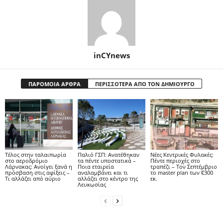
inCYnews
ΠΑΡΟΜΟΙΑ ΑΡΘΡΑ
ΠΕΡΙΣΣΟΤΕΡΑ ΑΠΟ ΤΟΝ ΔΗΜΙΟΥΡΓΟ
Tέλος στην ταλαιπωρία
Παλιό ΓΣΠ: Ανατέθηκαν
Νέες Κεντρικές Φυλακές:
στο αεροδρόμιο
τα πέντε υποστατικά –
Πέντε περιοχές στο
Λάρνακας: Ανοίγει ξανά η
Ποια εταιρεία
τραπέζι – Τον Σεπτέμβριο
πρόσβαση στις αφίξεις –
αναλαμβάνει και τι
το master plan των €300
Τι αλλάζει από αύριο
αλλάζει στο κέντρο της
εκ.
Λευκωσίας