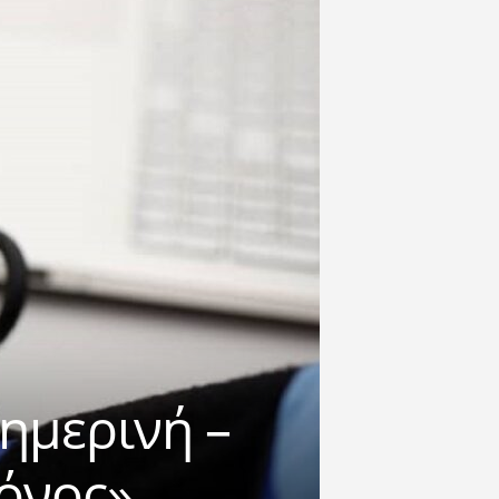
ημερινή –
όνος»