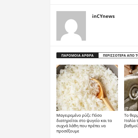
inCYnews
ΠΑΡΟΜΟΙΑ ΑΡΘΡΑ
ΠΕΡΙΣΣΟΤΕΡΑ ΑΠΟ 
Μαγειρεμένο ρύζι: Πόσο
Το θερ
διατηρείται στο ψυγείο και τα
Ιταλία 
συχνά λάθη που πρέπει να
βαθμοί
προσέξουμε