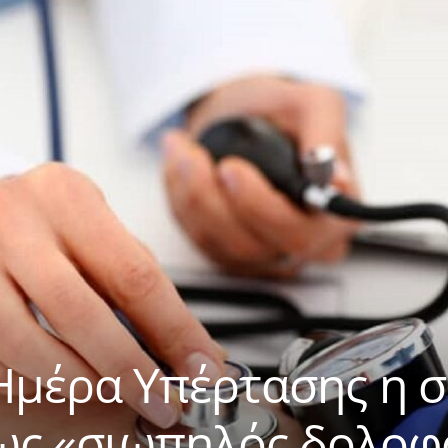
μέρα Υπέρτασης η σ
 ως «σιωπηλός δολοφ