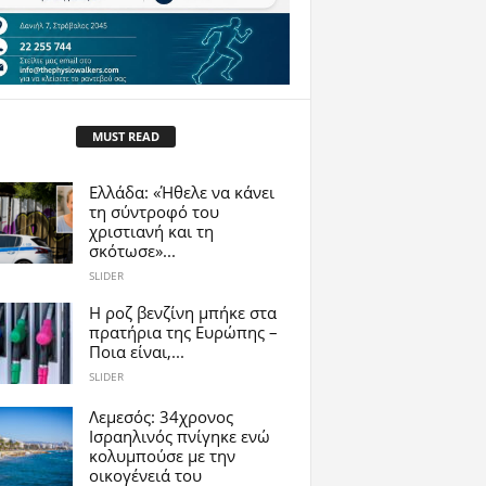
MUST READ
Ελλάδα: «Ήθελε να κάνει
τη σύντροφό του
χριστιανή και τη
σκότωσε»...
SLIDER
Η ροζ βενζίνη μπήκε στα
πρατήρια της Ευρώπης –
Ποια είναι,...
SLIDER
Λεμεσός: 34χρονος
Ισραηλινός πνίγηκε ενώ
κολυμπούσε με την
οικογένειά του