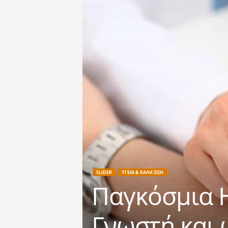
SLIDER
ΥΓΕΙΑ & ΚΑΛΗ ΖΩΗ
Παγκόσμια Η
Γνωστή και