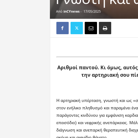
Από
inCYnews
-
17/05/2025
Αριθμοί παντού. Κι όμως, αυτός
την αρτηριακή σου πί
Η αρτηριακή υπέρταση, γνωστή και ως «σι
στον ενήλικο πληθυσμό και παραμένει έν
παράγοντες κινδύνου για εμφάνιση καρδι
επεισόδιο) και νεφρικής ανεπάρκειας. Μ
διάγνωση και ανεπαρκή θεραπευτική διαχε
ακόμη και αιφνίδιο θάνατο.