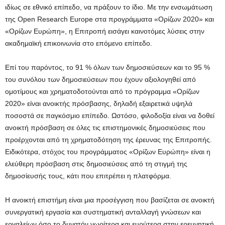
ιδίως σε εθνικό επίπεδο, να πράξουν το ίδιο. Με την ενσωμάτωση
της Open Research Europe στα προγράμματα «Ορίζων 2020» και
«Ορίζων Ευρώπη», η Επιτροπή εισάγει καινοτόμες λύσεις στην
ακαδημαϊκή επικοινωνία στο επόμενο επίπεδο.
Επί του παρόντος, το 91 % όλων των δημοσιεύσεων και το 95 %
του συνόλου των δημοσιεύσεων που έχουν αξιολογηθεί από
ομοτίμους και χρηματοδοτούνται από το πρόγραμμα «Ορίζων
2020» είναι ανοικτής πρόσβασης, δηλαδή εξαιρετικά υψηλά
ποσοστά σε παγκόσμιο επίπεδο. Ωστόσο, φιλοδοξία είναι να δοθεί
ανοικτή πρόσβαση σε όλες τις επιστημονικές δημοσιεύσεις που
προέρχονται από τη χρηματοδότηση της έρευνας της Επιτροπής.
Ειδικότερα, στόχος του προγράμματος «Ορίζων Ευρώπη» είναι η
ελεύθερη πρόσβαση στις δημοσιεύσεις από τη στιγμή της
δημοσίευσής τους, κάτι που επιτρέπει η πλατφόρμα.
Η ανοικτή επιστήμη είναι μια προσέγγιση που βασίζεται σε ανοικτή
συνεργατική εργασία και συστηματική ανταλλαγή γνώσεων και
εργαλείων όσο το δυνατόν νωρίτερα και ευρύτερα στην ερευνητική