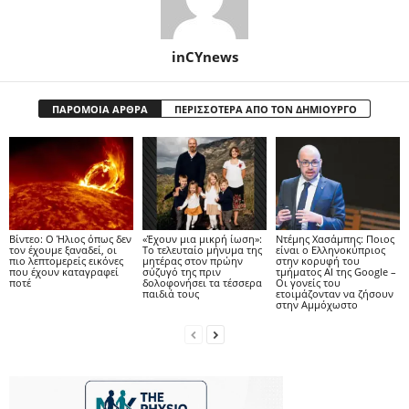
inCYnews
ΠΑΡΟΜΟΙΑ ΑΡΘΡΑ
ΠΕΡΙΣΣΟΤΕΡΑ ΑΠΟ ΤΟΝ ΔΗΜΙΟΥΡΓΟ
Βίντεο: Ο Ήλιος όπως δεν
«Έχουν μια μικρή ίωση»:
Ντέμης Χασάμπης: Ποιος
τον έχουμε ξαναδεί, οι
Το τελευταίο μήνυμα της
είναι ο Ελληνοκύπριος
πιο λεπτομερείς εικόνες
μητέρας στον πρώην
στην κορυφή του
που έχουν καταγραφεί
σύζυγό της πριν
τμήματος AI της Google –
ποτέ
δολοφονήσει τα τέσσερα
Οι γονείς του
παιδιά τους
ετοιμάζονταν να ζήσουν
στην Αμμόχωστο