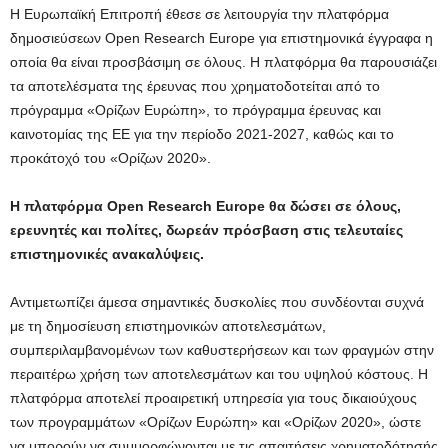
H Ευρωπαϊκή Επιτροπή έθεσε σε λειτουργία την πλατφόρμα
δημοσιεύσεων Open Research Europe για επιστημονικά έγγραφα η
οποία θα είναι προσβάσιμη σε όλους. Η πλατφόρμα θα παρουσιάζει
τα αποτελέσματα της έρευνας που χρηματοδοτείται από το
πρόγραμμα «Ορίζων Ευρώπη», το πρόγραμμα έρευνας και
καινοτομίας της ΕΕ για την περίοδο 2021-2027, καθώς και το
προκάτοχό του «Ορίζων 2020».
Η πλατφόρμα Open Research Europe θα δώσει σε όλους,
ερευνητές και πολίτες, δωρεάν πρόσβαση στις τελευταίες
επιστημονικές ανακαλύψεις.
Αντιμετωπίζει άμεσα σημαντικές δυσκολίες που συνδέονται συχνά
με τη δημοσίευση επιστημονικών αποτελεσμάτων,
συμπεριλαμβανομένων των καθυστερήσεων και των φραγμών στην
περαιτέρω χρήση των αποτελεσμάτων και του υψηλού κόστους. Η
πλατφόρμα αποτελεί προαιρετική υπηρεσία για τους δικαιούχους
των προγραμμάτων «Ορίζων Ευρώπη» και «Ορίζων 2020», ώστε
να μπορούν να συμμορφώνονται με τις απαιτήσεις χρηματοδότησής