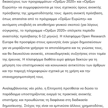
δικαιούχους των προγραμμάτων «Ορίζων 2020» και «Ορίζων
Ευρώπη» να συμμορφώνονται με τους σχετικούς όρους ανοικτής
πρόσβασης της χρηματοδότησής τους: άμεση ανοικτή πρόσβαση,
όπως απαιτείται από το πρόγραμμα «Ορίζων Ευρώπη» και
αυτόματη υποβολή σε αποθετήριο γενικού σκοπού (για λόγους
σύγκρισης, το πρόγραμμα «Ορίζων 2020» επέτρεπε περίοδο
αναστολής πρόσβασης 6-12 μηνών). Η πλατφόρμα Open Research
Europe θα προσφέρει στους ερευνητές έναν χώρο δημοσιεύσεων
για να μοιράζονται γρήγορα τα αποτελέσματα και τις γνώσεις τους,
και θα διευκολύνει ανοικτές, εποικοδομητικές συζητήσεις στον τομέα
της έρευνας. Η πλατφόρμα διαθέτει ευρύ φάσμα δεικτών για τη
μέτρηση του επιστημονικού και κοινωνικού αντικτύπου των άρθρων
και την παροχή πληροφοριών σχετικά με τη χρήση και την
επαναχρησιμοποίησή τους.
Αναλαμβάνοντας νέο ρόλο, η Επιτροπή προτίθεται να δώσει το
παράδειγμα υποστηρίζοντας ενεργά τις πρακτικές ανοικτής
επιστήμης και προωθώντας τη διαφάνεια στη διαδικασία
δημοσίευσης. Στόχος της είναι να εμπνεύσει άλλους χρηματοδότες,