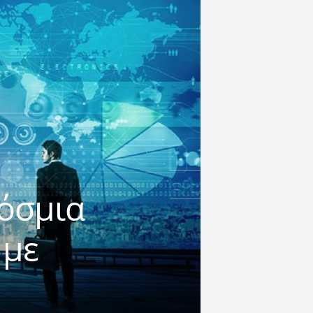
όσμια
 με