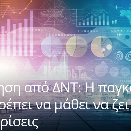
ηση από ΔΝΤ: Η παγκ
έπει να μάθει να ζει
ρίσεις