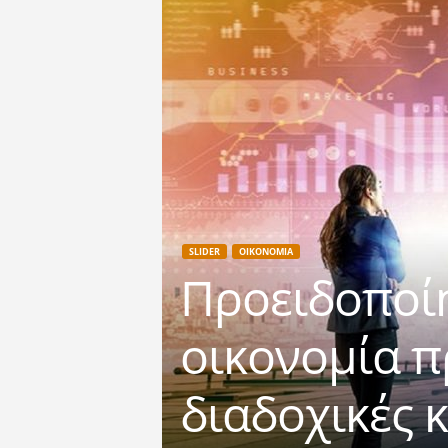
SLIDER
ΟΙΚΟΝΟΜΙΑ
Προειδοποί
οικονομία πρ
διαδοχικές κ