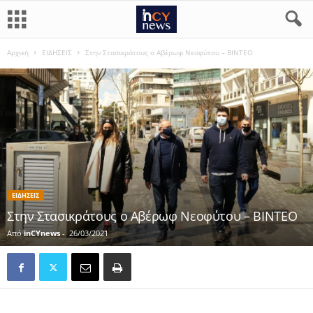
Αρχική
ΕΙΔΗΣΕΙΣ
Στην Στασικράτους ο Αβέρωφ Νεοφύτου – ΒΙΝΤΕΟ
ΕΙΔΗΣΕΙΣ
Στην Στασικράτους ο Αβέρωφ Νεοφύτου – ΒΙΝΤΕΟ
Από
inCYnews
-
26/03/2021