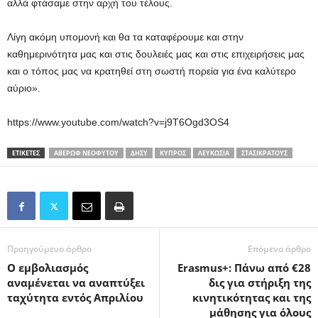
αλλά φτάσαμε στην αρχή του τέλους.
Λίγη ακόμη υπομονή και θα τα καταφέρουμε και στην
καθημερινότητα μας και στις δουλειές μας και στις επιχειρήσεις μας
και ο τόπος μας να κρατηθεί στη σωστή πορεία για ένα καλύτερο
αύριο».
https://www.youtube.com/watch?v=j9T6Ogd3OS4
ΕΤΙΚΕΤΕΣ
ΑΒΈΡΩΦ ΝΕΟΦΎΤΟΥ
ΔΗΣΥ
ΚΎΠΡΟΣ
ΛΕΥΚΩΣΊΑ
ΣΤΑΣΙΚΡΆΤΟΥΣ
Προηγούμενο άρθρο
Επόμενο άρθρο
Ο εμβολιασμός
Erasmus+: Πάνω από €28
αναμένεται να αναπτύξει
δις για στήριξη της
ταχύτητα εντός Απριλίου
κινητικότητας και της
μάθησης για όλους