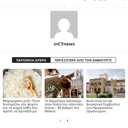
inCYnews
ΠΑΡΟΜΟΙΑ ΑΡΘΡΑ
ΠΕΡΙΣΣΟΤΕΡΑ ΑΠΟ ΤΟΝ ΔΗΜΙΟΥΡΓΟ
Μαγειρεμένο ρύζι: Πόσο
Το θερμότερο καλοκαίρι
Αυτά είναι τα νέα
διατηρείται στο ψυγείο
στην Ιταλία τον τελευταίο
Διοικητικά Συμβούλια
και τα συχνά λάθη που
αιώνα – 48 βαθμοί στη
των Ημικρατικών
πρέπει να προσέξουμε
Νάπολι
Οργανισμών