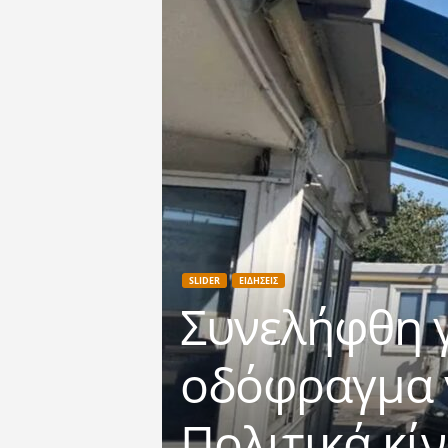
SLIDER
ΕΙΔΗΣΕΙΣ
Συνελήφθη γ
οδόφραγμα γ
Πολιτικά κί