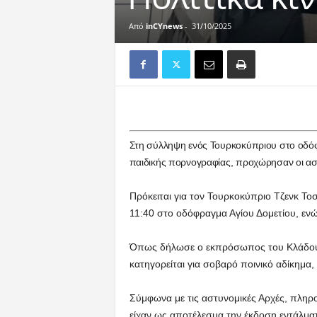
Από
inCYnews
-
31/10/2025
Στη σύλληψη ενός Τουρκοκύπριου στο οδόφ
παιδικής πορνογραφίας, προχώρησαν οι ασ
Πρόκειται για τον Τουρκοκύπριο Τζενκ Το
11:40 στο οδόφραγμα Αγίου Δομετίου, ενώ 
Όπως δήλωσε ο εκπρόσωπος του Κλάδου 
κατηγορείται για σοβαρό ποινικό αδίκημα
Σύμφωνα με τις αστυνομικές Αρχές, πληρ
είχαν ως αποτέλεσμα την έκδοση εντάλμα