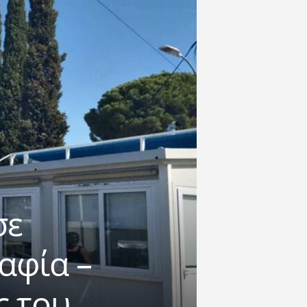
σε
αφία –
ς του