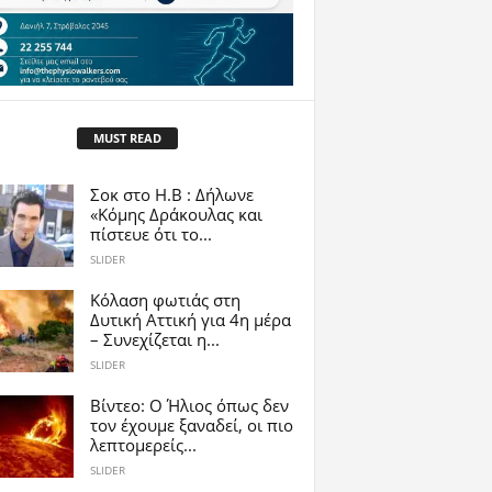
MUST READ
Σοκ στο Η.Β : Δήλωνε
«Κόμης Δράκουλας και
πίστευε ότι το...
SLIDER
Κόλαση φωτιάς στη
Δυτική Αττική για 4η μέρα
– Συνεχίζεται η...
SLIDER
Βίντεο: Ο Ήλιος όπως δεν
τον έχουμε ξαναδεί, οι πιο
λεπτομερείς...
SLIDER