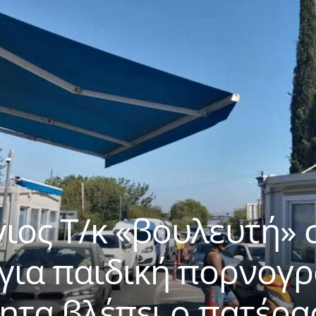
ιος Τ/κ «βουλευτή» 
ια παιδική πορνογρ
νητα βλέπει ο πατέρα