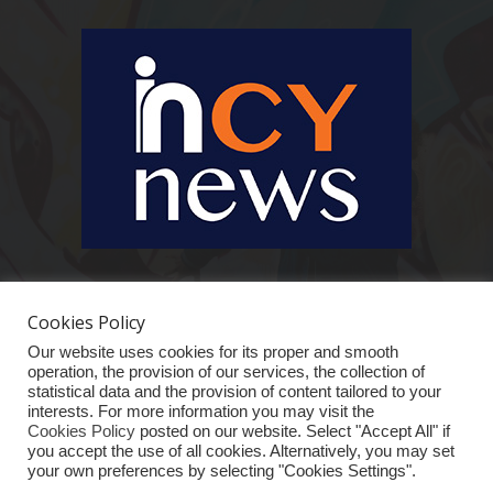
Ειδήσεις, κοινωνικά, οικονομικά, επιχειρηματικά και άλλα θέματα. Για να
είστε πραγματικά in cynews στην επικαιρότητα.
Cookies Policy
Our website uses cookies for its proper and smooth
operation, the provision of our services, the collection of
statistical data and the provision of content tailored to your
interests. For more information you may visit the
Cookies Policy
posted on our website. Select "Accept All" if
you accept the use of all cookies. Alternatively, you may set
your own preferences by selecting "Cookies Settings".
ΑΡΧΙΚΗ
ΕΙΔΗΣΕΙΣ
ΚΥΠΡΟΣ
ΚΟΣΜΟΣ
ΟΙΚΟΝΟΜΙΑ