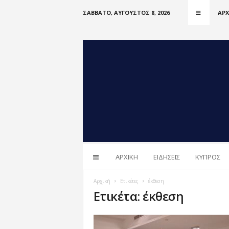
ΣΆΒΒΑΤΟ, ΑΎΓΟΥΣΤΟΣ 8, 2026
ΑΡΧ
i
ΑΡΧΙΚΗ
ΕΙΔΗΣΕΙΣ
ΚΥΠΡΟΣ
n
C
Y
Αρχική
Ετικέτες
έκθεση
n
Ετικέτα: έκθεση
e
w
s