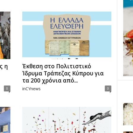
ς η
Έκθεση στο Πολιτιστικό
Ίδρυμα Τράπεζας Κύπρου για
τα 200 χρόνια από...
inCYnews
0
0