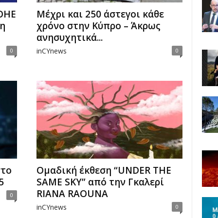
 ΟΗΕ
Μέχρι και 250 άστεγοι κάθε
η
χρόνο στην Κύπρο – Άκρως
ανησυχητικά...
inCYnews
0
0
στο
Ομαδική έκθεση “UNDER THE
5
SAME SKY” από την Γκαλερί
RIANA RAOUNA
0
inCYnews
0