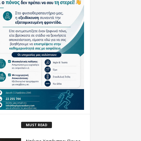
MUST READ
Ντέμης Χασάμπης: Ποιος