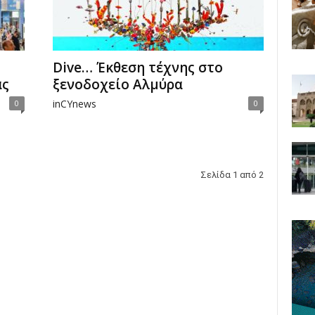
Dive… Έκθεση τέχνης στο
ας
ξενοδοχείο Αλμύρα
inCYnews
0
0
Σελίδα 1 από 2