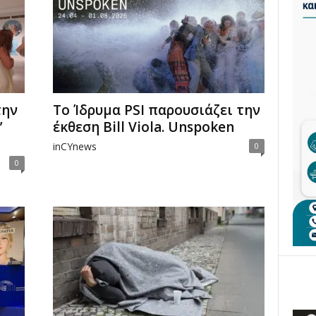
την
Το Ίδρυμα PSI παρουσιάζει την
”
έκθεση Bill Viola. Unspoken
inCYnews
0
0