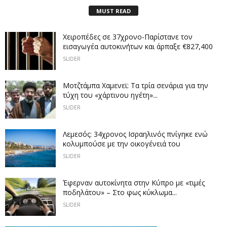
MUST READ
Χειροπέδες σε 37χρονο-Παρίστανε τον
εισαγωγέα αυτοκινήτων και άρπαξε €827,400
SLIDER
Μοτζτάμπα Χαμενεϊ: Τα τρία σενάρια για την
τύχη του «χάρτινου ηγέτη»...
SLIDER
Λεμεσός: 34χρονος Ισραηλινός πνίγηκε ενώ
κολυμπούσε με την οικογένειά του
SLIDER
Έφερναν αυτοκίνητα στην Κύπρο με «τιμές
ποδηλάτου» – Στο φως κύκλωμα...
SLIDER