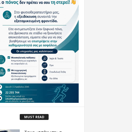
MUST READ
Τους «τσάκωσε» η