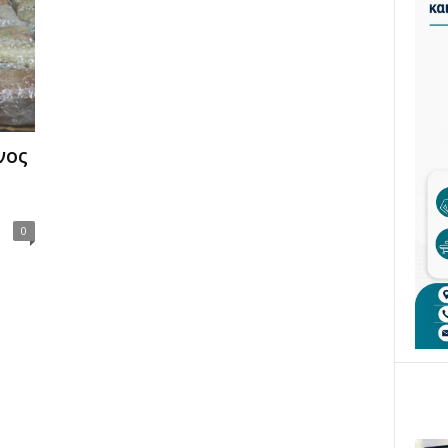
νος
0