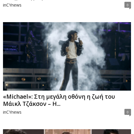
inCYnews
0
«Michael»: Στη μεγάλη οθόνη η ζωή του
Μάικλ Τζάκσον – Η...
inCYnews
0