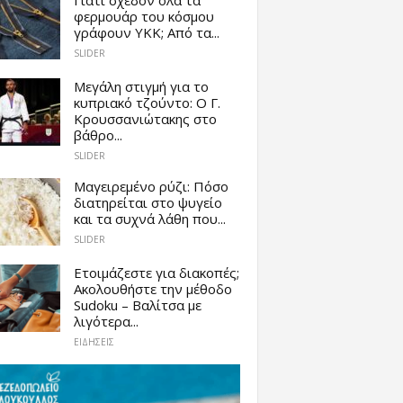
φερμουάρ του κόσμου
γράφουν YKK; Από τα...
SLIDER
Μεγάλη στιγμή για το
κυπριακό τζούντο: Ο Γ.
Κρουσσανιώτακης στο
βάθρο...
SLIDER
Μαγειρεμένο ρύζι: Πόσο
διατηρείται στο ψυγείο
και τα συχνά λάθη που...
SLIDER
Ετοιμάζεστε για διακοπές;
Ακολουθήστε την μέθοδο
Sudoku – Βαλίτσα με
λιγότερα...
ΕΙΔΗΣΕΙΣ