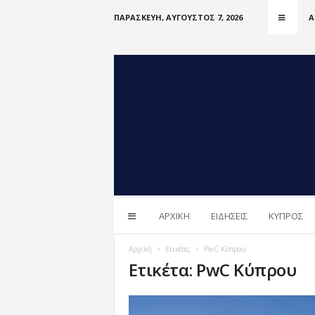
ΠΑΡΑΣΚΕΥΉ, ΑΎΓΟΥΣΤΟΣ 7, 2026
Α
i
ΑΡΧΙΚΗ
ΕΙΔΗΣΕΙΣ
ΚΥΠΡΟΣ
n
C
Y
Αρχική
Ετικέτες
PwC Κύπρου
n
Ετικέτα: PwC Κύπρου
e
w
s