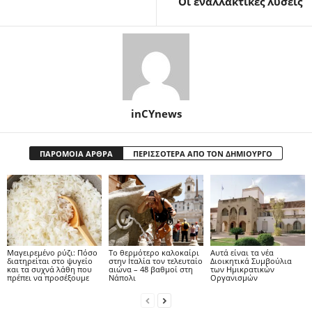
Οι εναλλακτικές λύσεις
inCYnews
ΠΑΡΟΜΟΙΑ ΑΡΘΡΑ
ΠΕΡΙΣΣΟΤΕΡΑ ΑΠΟ ΤΟΝ ΔΗΜΙΟΥΡΓΟ
Μαγειρεμένο ρύζι: Πόσο
Το θερμότερο καλοκαίρι
Αυτά είναι τα νέα
διατηρείται στο ψυγείο
στην Ιταλία τον τελευταίο
Διοικητικά Συμβούλια
και τα συχνά λάθη που
αιώνα – 48 βαθμοί στη
των Ημικρατικών
πρέπει να προσέξουμε
Νάπολι
Οργανισμών