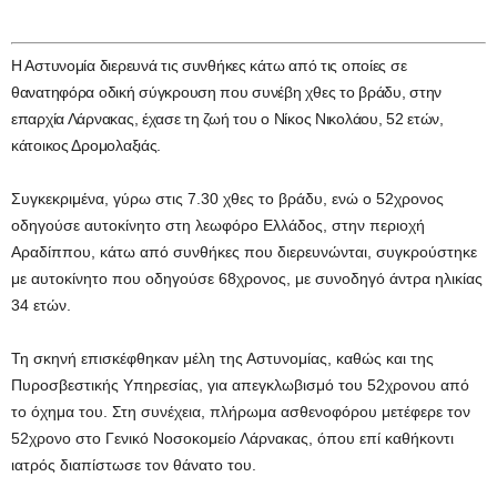
Η Αστυνομία διερευνά τις συνθήκες κάτω από τις οποίες σε
θανατηφόρα οδική σύγκρουση που συνέβη χθες το βράδυ, στην
επαρχία Λάρνακας, έχασε τη ζωή του ο Νίκος Νικολάου, 52 ετών,
κάτοικος Δρομολαξιάς.
Συγκεκριμένα, γύρω στις 7.30 χθες το βράδυ, ενώ ο 52χρονος
οδηγούσε αυτοκίνητο στη λεωφόρο Ελλάδος, στην περιοχή
Αραδίππου, κάτω από συνθήκες που διερευνώνται, συγκρούστηκε
με αυτοκίνητο που οδηγούσε 68χρονος, με συνοδηγό άντρα ηλικίας
34 ετών.
Τη σκηνή επισκέφθηκαν μέλη της Αστυνομίας, καθώς και της
Πυροσβεστικής Υπηρεσίας, για απεγκλωβισμό του 52χρονου από
το όχημα του. Στη συνέχεια, πλήρωμα ασθενοφόρου μετέφερε τον
52χρονο στο Γενικό Νοσοκομείο Λάρνακας, όπου επί καθήκοντι
ιατρός διαπίστωσε τον θάνατο του.