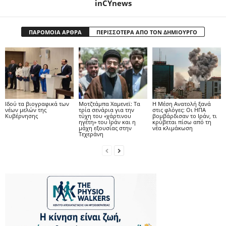
inCYnews
ΠΑΡΟΜΟΙΑ ΑΡΘΡΑ
ΠΕΡΙΣΣΟΤΕΡΑ ΑΠΟ ΤΟΝ ΔΗΜΙΟΥΡΓΟ
Ιδού τα βιογραφικά των
Μοτζτάμπα Χαμενεϊ: Τα
Η Μέση Ανατολή ξανά
νέων μελών της
τρία σενάρια για την
στις φλόγες: Οι ΗΠΑ
Κυβέρνησης
τύχη του «χάρτινου
βομβάρδισαν το Ιράν, τι
ηγέτη» του Ιράν και η
κρύβεται πίσω από τη
μάχη εξουσίας στην
νέα κλιμάκωση
Τεχεράνη