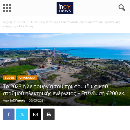
Αρχική
Slider
Το 2023 η λειτουργία του πρώτου ιδιωτικού σταθμού ηλεκτρικής
ενέργειας – Επένδυση...
SLIDER
ΟΙΚΟΝΟΜΙΑ
Το 2023 η λειτουργία του πρώτου ιδιωτικού
σταθμού ηλεκτρικής ενέργειας – Επένδυση €200 εκ.
Από
inCYnews
-
08/03/2021