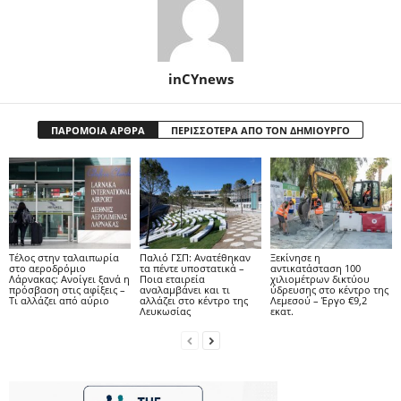
inCYnews
ΠΑΡΟΜΟΙΑ ΑΡΘΡΑ
ΠΕΡΙΣΣΟΤΕΡΑ ΑΠΟ ΤΟΝ ΔΗΜΙΟΥΡΓΟ
Tέλος στην ταλαιπωρία
Παλιό ΓΣΠ: Ανατέθηκαν
Ξεκίνησε η
στο αεροδρόμιο
τα πέντε υποστατικά –
αντικατάσταση 100
Λάρνακας: Ανοίγει ξανά η
Ποια εταιρεία
χιλιομέτρων δικτύου
πρόσβαση στις αφίξεις –
αναλαμβάνει και τι
ύδρευσης στο κέντρο της
Τι αλλάζει από αύριο
αλλάζει στο κέντρο της
Λεμεσού – Έργο €9,2
Λευκωσίας
εκατ.