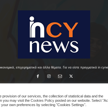
οικονομικά, επιχειρηματικά και άλλα θέματα. Για να είστε πραγματικά in cyn
rovision of our services, the collection of statistical data and the
ΑΡΧΙΚΗ
ΕΙΔΗΣΕΙΣ
ΚΥΠΡΟΣ
ΚΟΣΜΟΣ
ΟΙΚΟΝΟΜΙ
ion you may visit the
Cookies Policy
posted on our website. Select "A
set your own preferences by selecting "Cookies Settings".