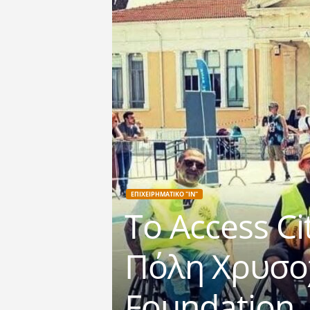
ΕΠΙΧΕΙΡΗΜΑΤΙΚΟ "IN"
Το Access Ci
Πόλη Χρυσο
Foundation