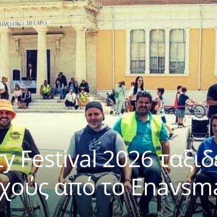
ty Festival 2026 ταξι
χούς από το Enavsm