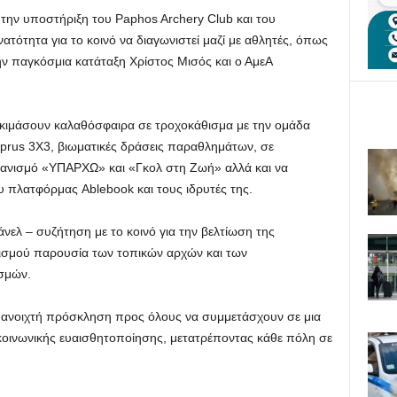
την υποστήριξη του Paphos Archery Club και του
ατότητα για το κοινό να διαγωνιστεί μαζί με αθλητές, όπως
ην παγκόσμια κατάταξη Χρίστος Μισός και ο ΑμεΑ
οκιμάσουν καλαθόσφαιρα σε τροχοκάθισμα με την ομάδα
prus 3X3, βιωματικές δράσεις παραθλημάτων, σε
ανισμό «ΥΠΑΡΧΩ» και «Γκολ στη Ζωή» αλλά και να
υ πλατφόρμας Ablebook και τους ιδρυτές της.
άνελ – συζήτηση με το κοινό για την βελτίωση της
ισμού παρουσία των τοπικών αρχών και των
σμών.
ια ανοιχτή πρόσκληση προς όλους να συμμετάσχουν σε μια
 κοινωνικής ευαισθητοποίησης, μετατρέποντας κάθε πόλη σε