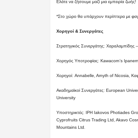
Ελάτε να ζήσουμε μαζί μια εμπειρία ζωής!
*Στο χώρο θα υπάρχουν περίπτερα με φαγ
Χορηγοί & Συνεργάτες
Στρατηγικός Συνεργάτης: Χαραλαμπίδης –
Χορηγός Υποτροφίας: Kawacom’s Ipanem
Χορηγοί: Annabelle, Amyth of Nicosia, 
Ακαδημαϊκοί Συνεργάτες: European Univer
University
Υποστηρικτές: IPH Iakovos Photiades Grou
Cyprofruits Citrus Trading Ltd, Akavo Cosm
Mountains Ltd.