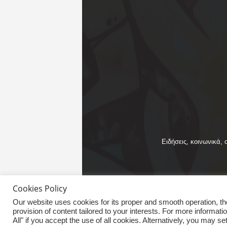
Ειδήσεις, κοινωνικά, 
Cookies Policy
Our website uses cookies for its proper and smooth operation, the p
© InCyNews.com 2025
provision of content tailored to your interests. For more informat
All" if you accept the use of all cookies. Alternatively, you may 