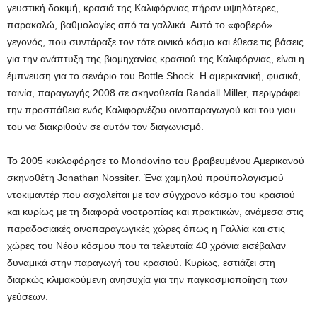
γευστική δοκιμή, κρασιά της Καλιφόρνιας πήραν υψηλότερες,
παρακαλώ, βαθμολογίες από τα γαλλικά. Αυτό το «φοβερό»
γεγονός, που συντάραξε τον τότε οινικό κόσμο και έθεσε τις βάσεις
για την ανάπτυξη της βιομηχανίας κρασιού της Καλιφόρνιας, είναι η
έμπνευση για το σενάριο του Bottle Shock. Η αμερικανική, φυσικά,
ταινία, παραγωγής 2008 σε σκηνοθεσία Randall Miller, περιγράφει
την προσπάθεια ενός Καλιφορνέζου οινοπαραγωγού και του γιου
του να διακριθούν σε αυτόν τον διαγωνισμό.
To 2005 κυκλοφόρησε το Mondovino του βραβευμένου Αμερικανού
σκηνοθέτη Jonathan Nossiter. Ένα χαμηλού προϋπολογισμού
ντοκιμαντέρ που ασχολείται με τον σύγχρονο κόσμο του κρασιού
και κυρίως με τη διαφορά νοοτροπίας και πρακτικών, ανάμεσα στις
παραδοσιακές οινοπαραγωγικές χώρες όπως η Γαλλία και στις
χώρες του Νέου κόσμου που τα τελευταία 40 χρόνια εισέβαλαν
δυναμικά στην παραγωγή του κρασιού. Κυρίως, εστιάζει στη
διαρκώς κλιμακούμενη ανησυχία για την παγκοσμιοποίηση των
γεύσεων.