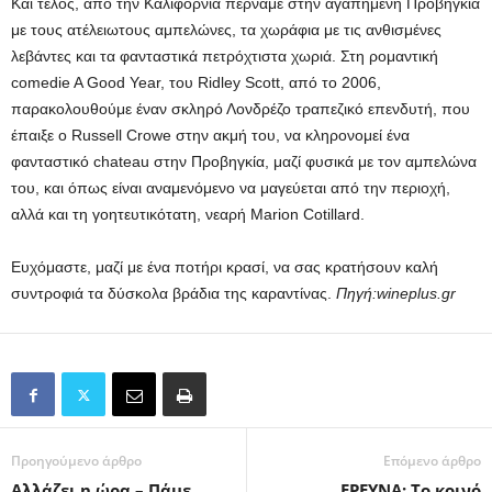
Και τέλος, από την Καλιφόρνια περνάμε στην αγαπημένη Προβηγκία
με τους ατέλειωτους αμπελώνες, τα χωράφια με τις ανθισμένες
λεβάντες και τα φανταστικά πετρόχτιστα χωριά. Στη ρομαντική
comedie A Good Year, του Ridley Scott, από το 2006,
παρακολουθούμε έναν σκληρό Λονδρέζο τραπεζικό επενδυτή, που
έπαιξε ο Russell Crowe στην ακμή του, να κληρονομεί ένα
φανταστικό chateau στην Προβηγκία, μαζί φυσικά με τον αμπελώνα
του, και όπως είναι αναμενόμενο να μαγεύεται από την περιοχή,
αλλά και τη γοητευτικότατη, νεαρή Marion Cotillard.
Ευχόμαστε, μαζί με ένα ποτήρι κρασί, να σας κρατήσουν καλή
συντροφιά τα δύσκολα βράδια της καραντίνας.
Πηγή:wineplus.gr
Προηγούμενο άρθρο
Επόμενο άρθρο
Αλλάζει η ώρα – Πάμε
ΕΡΕΥΝΑ: Το κοινό