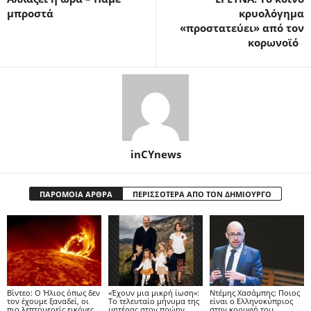
μπροστά
κρυολόγημα
«προστατεύει» από τον
κορωνοϊό
inCYnews
ΠΑΡΟΜΟΙΑ ΑΡΘΡΑ
ΠΕΡΙΣΣΟΤΕΡΑ ΑΠΟ ΤΟΝ ΔΗΜΙΟΥΡΓΟ
Βίντεο: Ο Ήλιος όπως δεν
«Έχουν μια μικρή ίωση»:
Ντέμης Χασάμπης: Ποιος
τον έχουμε ξαναδεί, οι
Το τελευταίο μήνυμα της
είναι ο Ελληνοκύπριος
πιο λεπτομερείς εικόνες
μητέρας στον πρώην
στην κορυφή του