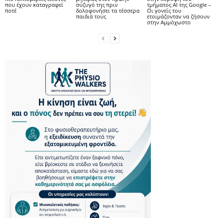
που έχουν καταγραφεί
σύζυγό της πριν
τμήματος AI της Google –
ποτέ
δολοφονήσει τα τέσσερα
Οι γονείς του
παιδιά τους
ετοιμάζονταν να ζήσουν
στην Αμμόχωστο