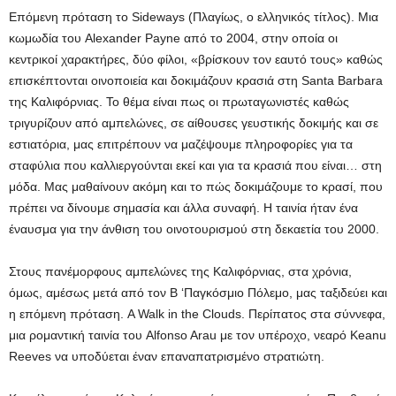
Επόμενη πρόταση το Sideways (Πλαγίως, ο ελληνικός τίτλος). Μια
κωμωδία του Alexander Payne από το 2004, στην οποία οι
κεντρικοί χαρακτήρες, δύο φίλοι, «βρίσκουν τον εαυτό τους» καθώς
επισκέπτονται οινοποιεία και δοκιμάζουν κρασιά στη Santa Barbara
της Καλιφόρνιας. Το θέμα είναι πως οι πρωταγωνιστές καθώς
τριγυρίζουν από αμπελώνες, σε αίθουσες γευστικής δοκιμής και σε
εστιατόρια, μας επιτρέπουν να μαζέψουμε πληροφορίες για τα
σταφύλια που καλλιεργούνται εκεί και για τα κρασιά που είναι… στη
μόδα. Μας μαθαίνουν ακόμη και το πώς δοκιμάζουμε το κρασί, που
πρέπει να δίνουμε σημασία και άλλα συναφή. Η ταινία ήταν ένα
έναυσμα για την άνθιση του οινοτουρισμού στη δεκαετία του 2000.
Στους πανέμορφους αμπελώνες της Καλιφόρνιας, στα χρόνια,
όμως, αμέσως μετά από τον Β ‘Παγκόσμιο Πόλεμο, μας ταξιδεύει και
η επόμενη πρόταση. A Walk in the Clouds. Περίπατος στα σύννεφα,
μια ρομαντική ταινία του Alfonso Arau με τον υπέροχο, νεαρό Keanu
Reeves να υποδύεται έναν επαναπατρισμένο στρατιώτη.