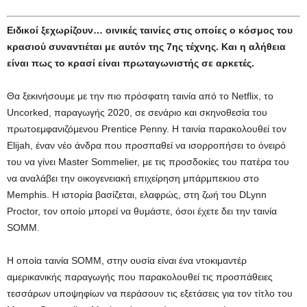
Ειδικοί ξεχωρίζουν… οινικές ταινίες στις οποίες ο κόσμος του
κρασιού συναντιέται με αυτόν της 7ης τέχνης. Και η αλήθεια
είναι πως το κρασί είναι πρωταγωνιστής σε αρκετές.
Θα ξεκινήσουμε με την πιο πρόσφατη ταινία από το Netflix, το
Uncorked, παραγωγής 2020, σε σενάριο και σκηνοθεσία του
πρωτοεμφανιζόμενου Prentice Penny. Η ταινία παρακολουθεί τον
Elijah, έναν νέο άνδρα που προσπαθεί να ισορροπήσει το όνειρό
του να γίνει Master Sommelier, με τις προσδοκίες του πατέρα του
να αναλάβει την οικογενειακή επιχείρηση μπάρμπεκιου στο
Memphis. Η ιστορία βασίζεται, ελαφρώς, στη ζωή του DLynn
Proctor, τον οποίο μπορεί να θυμάστε, όσοι έχετε δει την ταινία
SOMM.
Η οποία ταινία SOMM, στην ουσία είναι ένα ντοκιμαντέρ
αμερικανικής παραγωγής που παρακολουθεί τις προσπάθειες
τεσσάρων υποψηφίων να περάσουν τις εξετάσεις για τον τίτλο του