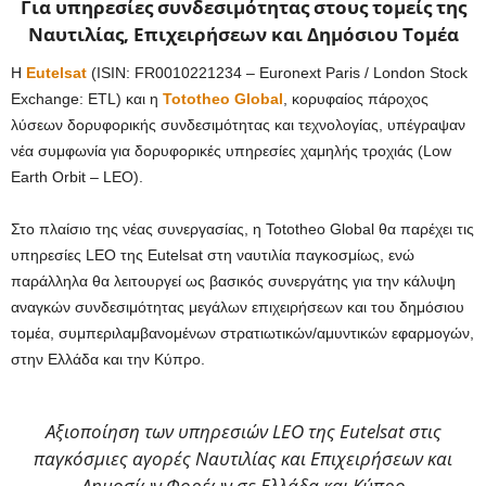
Για υπηρεσίες συνδεσιμότητας στους τομείς της
Ναυτιλίας, Επιχειρήσεων και Δημόσιου Τομέα
Η
Eutelsat
(ISIN: FR0010221234 – Euronext Paris / London Stock
Exchange: ETL) και η
Tototheo
Global
, κορυφαίος πάροχος
λύσεων δορυφορικής συνδεσιμότητας και τεχνολογίας, υπέγραψαν
νέα συμφωνία για δορυφορικές υπηρεσίες χαμηλής τροχιάς (Low
Earth Orbit – LEO).
Στο πλαίσιο της νέας συνεργασίας, η Tototheo Global θα παρέχει τις
υπηρεσίες LEO της Eutelsat στη ναυτιλία παγκοσμίως, ενώ
παράλληλα θα λειτουργεί ως βασικός συνεργάτης για την κάλυψη
αναγκών συνδεσιμότητας μεγάλων επιχειρήσεων και του δημόσιου
τομέα, συμπεριλαμβανομένων στρατιωτικών/αμυντικών εφαρμογών,
στην Ελλάδα και την Κύπρο.
Αξιοποίηση των υπηρεσιών
LEO
της
Eutelsat
στις
παγκόσμιες αγορές Ναυτιλίας και Επιχειρήσεων και
Δημοσίων Φορέων σε Ελλάδα και Κύπρο