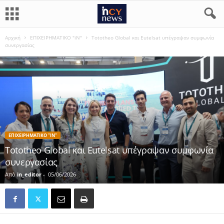
Αρχική
ΕΠΙΧΕΙΡΗΜΑΤΙΚΟ "iN"
Tototheo Global και Eutelsat υπέγραψαν συμφωνία
συνεργασίας
ΕΠΙΧΕΙΡΗΜΑΤΙΚΟ "IN"
Tototheo Global και Eutelsat υπέγραψαν συμφωνία
συνεργασίας
Από
in_editor
-
05/06/2026