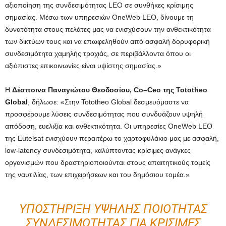
αξιοποίηση της συνδεσιμότητας LEO σε συνθήκες κρίσιμης
σημασίας. Μέσω των υπηρεσιών OneWeb LEO, δίνουμε τη
δυνατότητα στους πελάτες μας να ενισχύσουν την ανθεκτικότητα
των δικτύων τους και να επωφεληθούν από ασφαλή δορυφορική
συνδεσιμότητα χαμηλής τροχιάς, σε περιβάλλοντα όπου οι
αξιόπιστες επικοινωνίες είναι υψίστης σημασίας.»
Η
Δέσποινα Παναγιώτου Θεοδοσίου,
Co
–
Ceo
της
Tototheo
Global
, δήλωσε: «Στην Tototheo Global δεσμευόμαστε να
προσφέρουμε λύσεις συνδεσιμότητας που συνδυάζουν υψηλή
απόδοση, ευελιξία και ανθεκτικότητα. Οι υπηρεσίες OneWeb LEO
της Eutelsat ενισχύουν περαιτέρω το χαρτοφυλάκιο μας με ασφαλή,
low-latency συνδεσιμότητα, καλύπτοντας κρίσιμες ανάγκες
οργανισμών που δραστηριοποιούνται στους απαιτητικούς τομείς
της ναυτιλίας, των επιχειρήσεων και του δημόσιου τομέα.»
ΥΠΟΣΤΉΡΙΞΗ ΥΨΗΛΉΣ ΠΟΙΌΤΗΤΑΣ
ΣΥΝΔΕΣΙΜΌΤΗΤΑΣ ΓΙΑ ΚΡΊΣΙΜΕΣ