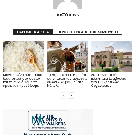
inCYnews
ΠΑΡΟΜΟΙΑ ΑΡΘΡΑ
ΠΕΡΙΣΣΟΤΕΡΑ ΑΠΟ ΤΟΝ ΔΗΜΙΟΥΡΓΟ
Μαγειρεμένο ρύζι: Πόσο
Το θερμότερο καλοκαίρι
Αυτά είναι τα νέα
διατηρείται στο ψυγείο
στην Ιταλία τον τελευταίο
Διοικητικά Συμβούλια
και τα συχνά λάθη που
αιώνα – 48 βαθμοί στη
των Ημικρατικών
πρέπει να προσέξουμε
Νάπολι
Οργανισμών