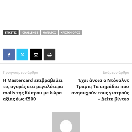
ΕΤΙΚΕΤΕΣ
CHALLENGE
ΘΆΝΑΤΟΣ
ΧΡΙΣΤΟΦΟΡΟΣ
Προηγούμενο άρθρο
Επόμενο άρθρο
Η Mastercard επιβραβεύει
Έχει άνοια ο Ντόναλντ
τις αγορές στα μεγαλύτερα
Τραμπ; Τα σημάδια που
malls της Κύπρου με δώρα
ανησυχούν τους γιατρούς
αξίας έως €500
– Δείτε βίντεο