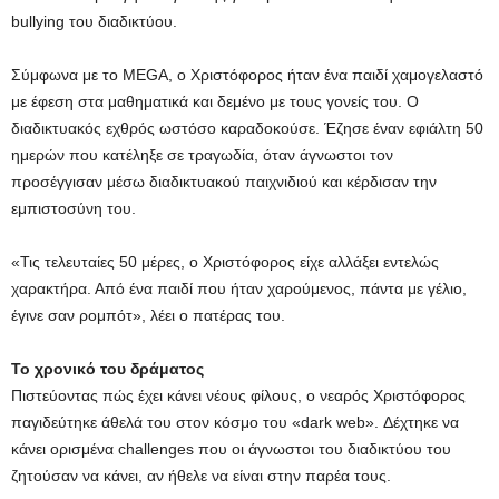
bullying του διαδικτύου.
Σύμφωνα με το MEGA, o Χριστόφορος ήταν ένα παιδί χαμογελαστό
με έφεση στα μαθηματικά και δεμένο με τους γονείς του. Ο
διαδικτυακός εχθρός ωστόσο καραδοκούσε. Έζησε έναν εφιάλτη 50
ημερών που κατέληξε σε τραγωδία, όταν άγνωστοι τον
προσέγγισαν μέσω διαδικτυακού παιχνιδιού και κέρδισαν την
εμπιστοσύνη του.
«Τις τελευταίες 50 μέρες, ο Χριστόφορος είχε αλλάξει εντελώς
χαρακτήρα. Από ένα παιδί που ήταν χαρούμενος, πάντα με γέλιο,
έγινε σαν ρομπότ», λέει ο πατέρας του.
Το χρονικό του δράματος
Πιστεύοντας πώς έχει κάνει νέους φίλους, ο νεαρός Χριστόφορος
παγιδεύτηκε άθελά του στον κόσμο του «dark web». Δέχτηκε να
κάνει ορισμένα challenges που οι άγνωστοι του διαδικτύου του
ζητούσαν να κάνει, αν ήθελε να είναι στην παρέα τους.