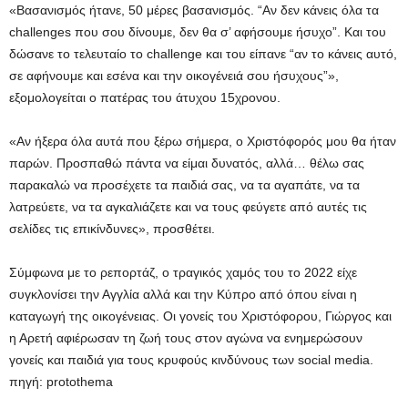
«Βασανισμός ήτανε, 50 μέρες βασανισμός. “Αν δεν κάνεις όλα τα
challenges που σου δίνουμε, δεν θα σ’ αφήσουμε ήσυχο”. Και του
δώσανε το τελευταίο το challenge και του είπανε “αν το κάνεις αυτό,
σε αφήνουμε και εσένα και την οικογένειά σου ήσυχους”»,
εξομολογείται ο πατέρας του άτυχου 15χρονου.
«Αν ήξερα όλα αυτά που ξέρω σήμερα, ο Χριστόφορός μου θα ήταν
παρών. Προσπαθώ πάντα να είμαι δυνατός, αλλά… θέλω σας
παρακαλώ να προσέχετε τα παιδιά σας, να τα αγαπάτε, να τα
λατρεύετε, να τα αγκαλιάζετε και να τους φεύγετε από αυτές τις
σελίδες τις επικίνδυνες», προσθέτει.
Σύμφωνα με το ρεπορτάζ, ο τραγικός χαμός του το 2022 είχε
συγκλονίσει την Αγγλία αλλά και την Κύπρο από όπου είναι η
καταγωγή της οικογένειας. Οι γονείς του Χριστόφορου, Γιώργος και
η Αρετή αφιέρωσαν τη ζωή τους στον αγώνα να ενημερώσουν
γονείς και παιδιά για τους κρυφούς κινδύνους των social media.
πηγή: protothema