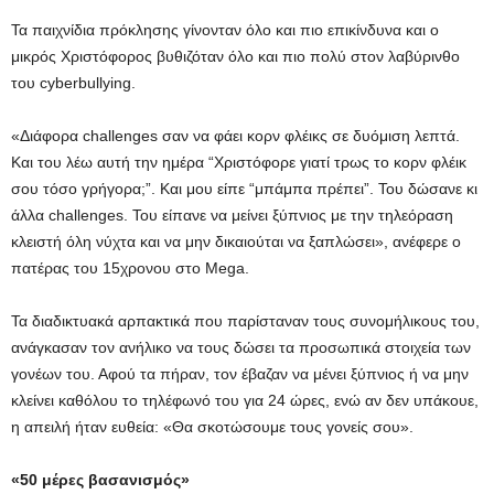
Τα παιχνίδια πρόκλησης γίνονταν όλο και πιο επικίνδυνα και ο
μικρός Χριστόφορος βυθιζόταν όλο και πιο πολύ στον λαβύρινθο
του cyberbullying.
«Διάφορα challenges σαν να φάει κορν φλέικς σε δυόμιση λεπτά.
Και του λέω αυτή την ημέρα “Χριστόφορε γιατί τρως το κορν φλέικ
σου τόσο γρήγορα;”. Και μου είπε “μπάμπα πρέπει”. Του δώσανε κι
άλλα challenges. Του είπανε να μείνει ξύπνιος με την τηλεόραση
κλειστή όλη νύχτα και να μην δικαιούται να ξαπλώσει», ανέφερε ο
πατέρας του 15χρονου στο Mega.
Τα διαδικτυακά αρπακτικά που παρίσταναν τους συνομήλικους του,
ανάγκασαν τον ανήλικο να τους δώσει τα προσωπικά στοιχεία των
γονέων του. Αφού τα πήραν, τον έβαζαν να μένει ξύπνιος ή να μην
κλείνει καθόλου το τηλέφωνό του για 24 ώρες, ενώ αν δεν υπάκουε,
η απειλή ήταν ευθεία: «Θα σκοτώσουμε τους γονείς σου».
«50 μέρες βασανισμός»