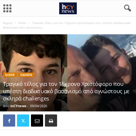
Αρχική
Slider
Τραγικό τέλος για τον 15χρονο Χριστόφορο που υπέστη διαδικτυακό
βασανισμό από αγνώστους...
SLIDER
ΕΙΔΗΣΕΙΣ
Τραγικό τέλος για τον 15χρονο Χριστόφορο που
υπέστη διαδικτυακό βασανισμό από αγνώστους με
σκληρά challenges
Από
inCYnews
-
09/04/2026