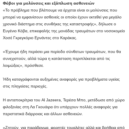
Φόβοι για μολύνσεις και εξάπλωση ασθενειών
«Το πρόβλημα που βλέπουμε να έρχεται είναι οι μολύνσεις που
μπορεί να εμφανίσουν ασθενείς οι οποίοι έχουν εκτεθεί για μεγάλο
χρονικό διάστημα στις συνθήκες της καταστροφής», δήλωσε ο
Ευγένιο Κόβα, επικεφαλής της μονάδας τραυμάτων στο νοσοκομείο
Χοσέ Γκρεγκόριο Ερνάντες στο Καράκας.
«Έχουμε ήδη περάσει μια περίοδο σύνθετων τραυμάτων, που θα
συνεχιστούν, αλλά τώρα η κατάσταση περιπλέκεται από τις
λοιμώξεις», πρόσθεσε.
Ήδη καταγράφονται αυξημένες αναφορές για προβλήματα υγείας
στις πληγείσες περιοχές.
Η ανταποκρίτρια του Al Jazeera, Τερέσα Μπο, μετέδωσε από χώρο
φιλοξενίας στη Λα Γκουάιρα ότι υπάρχουν πολλές αναφορές για
περιστατικά διάρροιας και άλλων ασθενειών.
«Ζητούν, για παράδειγμα, φορητές τουαλέτες αλλά και βοήθεια από