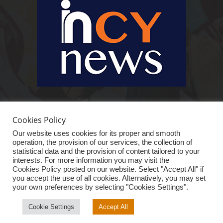
Ειδήσεις, κοινωνικά, οικονομικά, επιχειρηματικά και άλλα θέματα. Για να
είστε πραγματικά in cynews στην επικαιρότητα.
Cookies Policy
Our website uses cookies for its proper and smooth
operation, the provision of our services, the collection of
statistical data and the provision of content tailored to your
interests. For more information you may visit the
Cookies Policy
posted on our website. Select "Accept All" if
you accept the use of all cookies. Alternatively, you may set
your own preferences by selecting "Cookies Settings".
ΑΡΧΙΚΗ
ΕΙΔΗΣΕΙΣ
ΚΥΠΡΟΣ
ΚΟΣΜΟΣ
ΟΙΚΟΝΟΜΙΑ
VIRAL
ΑΠΟΨΗ
ΕΠΙΧΕΙΡΗΜΑΤΙΚΟ “iN”
ΤΕΧΝΟΛΟΓΙΑ
Cookie Settings
Accept All
© InCyNews.com 2025